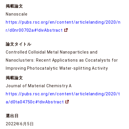
掲載論文
Nanoscale
https://pubs.rsc.org/en/content/articlelanding/2020/n
r/d0nr00702a#!divAbstract
論文タイトル
Controlled Colloidal Metal Nanoparticles and
Nanoclusters: Recent Applications as Cocatalysts for
Improving Photocatalytic Water-splitting Activity
掲載論文
Journal of Material Chemistry A
https://pubs.rsc.org/en/content/articlelanding/2020/t
a/d0ta04750c#!divAbstract
選出日
2022年6月5日