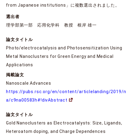
from Japanese institutions」に複数選出されました。
選出者
理学部第一部 応用化学科 教授 根岸 雄一
論文タイトル
Photo/electrocatalysis and Photosensitization Using
Metal Nanoclusters for Green Energy and Medical
Applications
掲載論文
Nanoscale Advances
https://pubs.rsc.org/en/content/articlelanding/2019/n
a/c9na00583h#!divAbstract
論文タイトル
Gold Nanoclusters as Electrocatalysts: Size, Ligands,
Heteroatom doping, and Charge Dependences