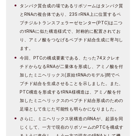
タンパク質合成の場であるリボソームはタンパク質
とRNAの複合体であり、23S rRNA上に位置するペ
プチジルトランスフェラーゼセンター(PTC)は二つ
のtRNAに似た構造様式で、対称的に配置されてお
り、アミノ酸をつなげるペプチド結合生成に寄与し
ます。
今回、PTCの構成要素である、たった74ヌクレオ
チドからなるRNAが二量体を形成し、アミノ酸を付
加したミニヘリックス(原始tRNAのモデル)間でペ
プチド結合を生成させることを示しました。また、
PTC構造を形成するtRNA様構造は、アミノ酸を付
加したミニヘリックスのペプチド結合形成のための
足場として生じた可能性も明らかになりました。
さらに、ミニヘリックス状構造のRNAが、起源を同
じくして、一方で現在のリボソームのPTCを構成す
るように進化し、もう一方で現在のtRNAとして機