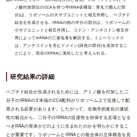
ノ酸付加部位のCCAを持つ半tRNA状構造：青丸で囲んだ部
分)は、リボソームの大サブユニットと相互作用し、ペプチド
結合を生成させる。tRNAの他の半分の部分は、リボソームの
小サブユニットと相互作用し、コドン・アンチコドン相互作
用によってmRNAの三連塩基を解読する。ミニヘリックス
は、アンチコドンを含むドメイン(緑色の部分)を追加するこ
とにより、現在のtRNAに進化したと考えられる。
研究結果の詳細
ペプチド結合が生成されるためには、アミノ酸を付加した二
分子のtRNAの3’末端のCCA配列がリボソーム上で近接して配
置される必要があります。したがって、生物学的進化の連続
性の観点から、二分子のtRNAの近接性を担保する足場となる
べきRNAの実体がどのように生まれたのかを明らかにするこ
とが重要です。リボソームとtRNAとの複合体の立体構造を見