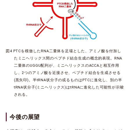
図4 PTCを模倣したRNA二量体を足場とした、アミノ酸を付加し
たミニヘリックス間のペプチド結合生成の概念的表現。RNA
二量体のUGGU配列が、ミニヘリックスのACCAと相互作用
し、2つのアミノ酸を近接させ、ペプチド結合を生成させる
(黒矢印)。半tRNA状分子の或るものはPTCに進化し、別の半
tRNA状分子(ミニヘリックス)はtRNAに進化した可能性が示唆
される。
今後の展望