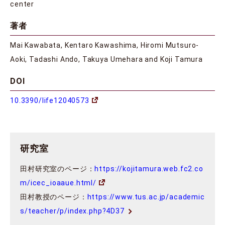
center
著者
Mai Kawabata, Kentaro Kawashima, Hiromi Mutsuro-
Aoki, Tadashi Ando, Takuya Umehara and Koji Tamura
DOI
10.3390/life12040573
研究室
田村研究室のページ：
https://kojitamura.web.fc2.co
m/icec_ioaaue.html/
田村教授のページ：
https://www.tus.ac.jp/academic
s/teacher/p/index.php?4D37