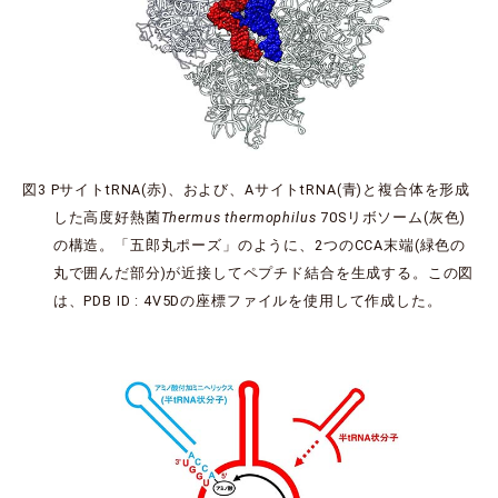
図3 PサイトtRNA(赤)、および、AサイトtRNA(青)と複合体を形成
した高度好熱菌
Thermus thermophilus
70Sリボソーム(灰色)
の構造。「五郎丸ポーズ」のように、2つのCCA末端(緑色の
丸で囲んだ部分)が近接してペプチド結合を生成する。この図
は、PDB ID : 4V5Dの座標ファイルを使用して作成した。