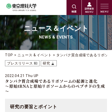
訪問者別
MENU
MENU
検索
ニュース＆イベント
NEWS & EVENTS
TOP
ニュース & イベント
タンパク質合成場であるリボソー
プレスリリース
研究
2022.04.21 Thu UP
タンパク質合成場であるリボソームの起源と進化
～原始tRNAと原始リボソームからのペプチドの生成
～
研究の要旨とポイント