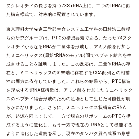
ヌクレオチドの長さを持つ23S rRNA上に、二つのtRNAに似
た構造様式で、対称的に配置されています。
東京理科大学先進工学部生命システム工学科の田村浩二教授
らの研究グループは、PTCの構成要素である、たった74ヌク
レオチドからなるRNAが二量体を形成し、アミノ酸を付加し
たミニヘリックス(原始tRNAのモデル)間でペプチド結合を生
成させることを証明しました。この反応は、二量体RNAの存
在と、ミニヘリックスの3’末端に存在するCCA配列との相補
性の両方に依存していました。これらの結果から、PTC構造
を形成するtRNA様構造は、アミノ酸を付加したミニヘリック
スのペプチド結合形成のための足場として生じた可能性が明
らかになりました。さらに、ミニヘリックス状構造のRNA
が、起源を同じくして、一方で現在のリボソームのPTCを構
成するように進化し、もう一方で現在のtRNAとして機能する
ように進化した道筋を示し、現在のタンパク質合成系の形態