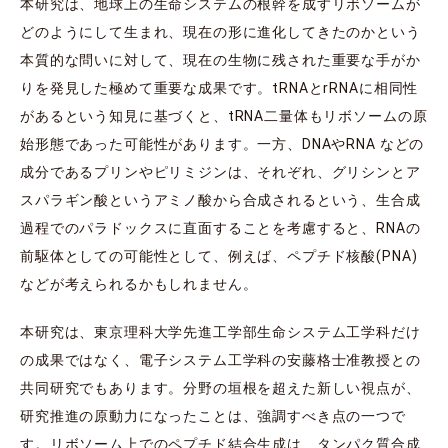
本研究は、地球上の生命システムの根幹を成すリボソームが
どのようにして生まれ、現在の形に進化してきたのかという
本質的な問いに対して、現在の生物に残された重要な手がか
りを発見した極めて重要な成果です。tRNAとrRNAに相同性
があるという知見に基づくと、tRNA二量体もリボソームの原
始形態であった可能性があります。一方、DNAやRNA などの
成分であるプリンやピリミジンは、それぞれ、グリシンとア
スパラギン酸というアミノ酸から合成されるという、生合成
過程でのパラドックスに直面することを考慮すると、RNAの
前駆体としての可能性として、例えば、ペプチド核酸(PNA)
などが考えられるかもしれません。
本研究は、東京理科大学先進工学部生命システム工学科だけ
の成果ではなく、電子システム工学科の安藤格士准教授との
共同研究でもあります。分野の垣根を超えた新しい視点が、
研究推進の原動力になったことは、強調すべき点の一つで
す。リボソーム上でのペプチド結合生成は、タンパク質合成