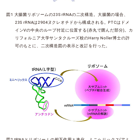
図1 大腸菌リボソームの23S rRNAの二次構造。大腸菌の場合、
23S rRNAは2904ヌクレオチドから構成される。PTCはドメ
インVの中央のループ付近に位置する(赤丸で囲んだ部分)。カ
リフォルニア大学サンタクルーズ校のHarry Noller博士の許
可のもとに、二次構造図の表示と改訂を行った。
図2 tRNAとリボソームの相互作用と進化。ミニヘリックス(アミ