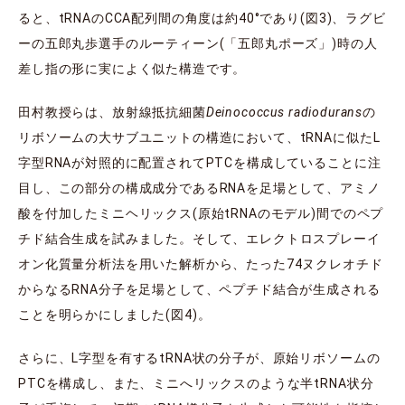
ると、tRNAのCCA配列間の角度は約40°であり(図3)、ラグビ
ーの五郎丸歩選手のルーティーン(「五郎丸ポーズ」)時の人
差し指の形に実によく似た構造です。
田村教授らは、放射線抵抗細菌
Deinococcus radiodurans
の
リボソームの大サブユニットの構造において、tRNAに似たL
字型RNAが対照的に配置されてPTCを構成していることに注
目し、この部分の構成成分であるRNAを足場として、アミノ
酸を付加したミニヘリックス(原始tRNAのモデル)間でのペプ
チド結合生成を試みました。そして、エレクトロスプレーイ
オン化質量分析法を用いた解析から、たった74ヌクレオチド
からなるRNA分子を足場として、ペプチド結合が生成される
ことを明らかにしました(図4)。
さらに、L字型を有するtRNA状の分子が、原始リボソームの
PTCを構成し、また、ミニへリックスのような半tRNA状分