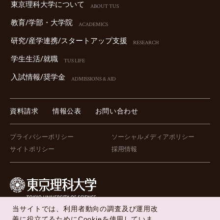
東京理科⼤学について
ABOUT TUS
教育/学部・⼤学院
ACADEMICS
研究/産学連携/スタートアップ⽀援
RESEARCH
学⽣⽣活/就職
TUS LIFE
⼊試情報/奨学⾦
ADMISSIONS & AID
資料請求
情報公表
お問い合わせ
プライバシーポリシー
ソーシャルメディアポリシー
サイトポリシー
採用情報
当サイトでは、利用者動向の調査及び運用改
FOLLOW US !
善に役立てるためにCookieを使用していま