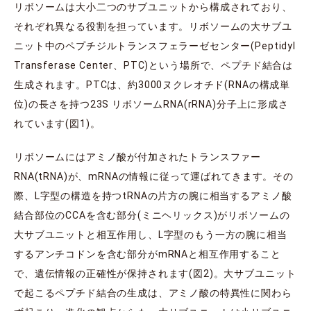
リボソームは大小二つのサブユニットから構成されており、
それぞれ異なる役割を担っています。リボソームの大サブユ
ニット中のペプチジルトランスフェラーゼセンター(Peptidyl
Transferase Center、PTC)という場所で、ペプチド結合は
生成されます。PTCは、約3000ヌクレオチド(RNAの構成単
位)の長さを持つ23S リボソームRNA(rRNA)分子上に形成さ
れています(図1)。
リボソームにはアミノ酸が付加されたトランスファー
RNA(tRNA)が、mRNAの情報に従って運ばれてきます。その
際、L字型の構造を持つtRNAの片方の腕に相当するアミノ酸
結合部位のCCAを含む部分(ミニヘリックス)がリボソームの
大サブユニットと相互作用し、L字型のもう一方の腕に相当
するアンチコドンを含む部分がmRNAと相互作用すること
で、遺伝情報の正確性が保持されます(図2)。大サブユニット
で起こるペプチド結合の生成は、アミノ酸の特異性に関わら