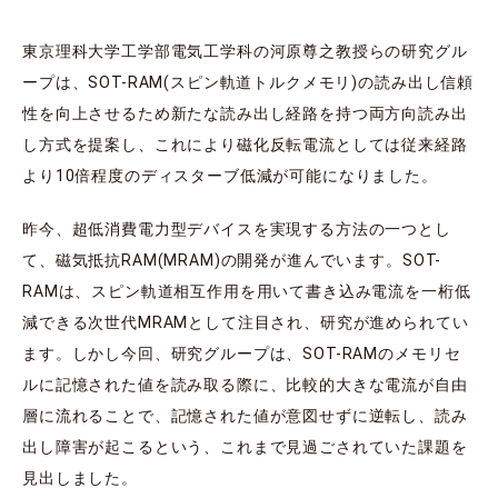
東京理科大学工学部電気工学科の河原尊之教授らの研究グル
ープは、SOT-RAM(スピン軌道トルクメモリ)の読み出し信頼
性を向上させるため新たな読み出し経路を持つ両方向読み出
し方式を提案し、これにより磁化反転電流としては従来経路
より10倍程度のディスターブ低減が可能になりました。
昨今、超低消費電力型デバイスを実現する方法の一つとし
て、磁気抵抗RAM(MRAM)の開発が進んでいます。SOT-
RAMは、スピン軌道相互作用を用いて書き込み電流を一桁低
減できる次世代MRAMとして注目され、研究が進められてい
ます。しかし今回、研究グループは、SOT-RAMのメモリセ
ルに記憶された値を読み取る際に、比較的大きな電流が自由
層に流れることで、記憶された値が意図せずに逆転し、読み
出し障害が起こるという、これまで見過ごされていた課題を
見出しました。