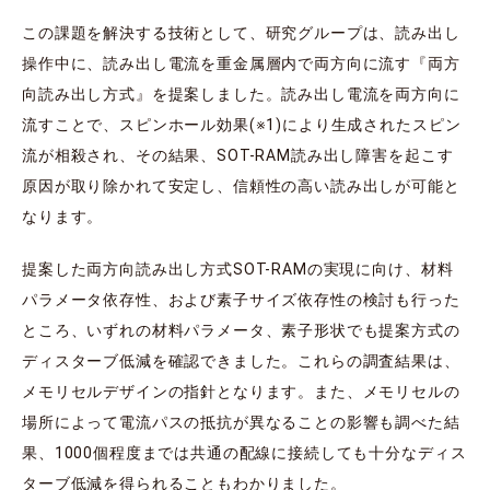
この課題を解決する技術として、研究グループは、読み出し
操作中に、読み出し電流を重金属層内で両方向に流す『両方
向読み出し方式』を提案しました。読み出し電流を両方向に
流すことで、スピンホール効果(※1)により生成されたスピン
流が相殺され、その結果、SOT-RAM読み出し障害を起こす
原因が取り除かれて安定し、信頼性の高い読み出しが可能と
なります。
提案した両方向読み出し方式SOT-RAMの実現に向け、材料
パラメータ依存性、および素子サイズ依存性の検討も行った
ところ、いずれの材料パラメータ、素子形状でも提案方式の
ディスターブ低減を確認できました。これらの調査結果は、
メモリセルデザインの指針となります。また、メモリセルの
場所によって電流パスの抵抗が異なることの影響も調べた結
果、1000個程度までは共通の配線に接続しても十分なディス
ターブ低減を得られることもわかりました。