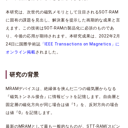
本研究は、次世代の磁気メモリとして注目されるSOT-RAM
に固有の課題を見出し、解決案を提示した画期的な成果と言
えます。この技術はSOT-RAMの製品化に必須のものであ
り、今後の応用が期待されます。本研究成果は、2022年2月
24日に国際学術誌
「IEEE Transactions on Magnetics」に
オンライン掲載
されました。
研究の背景
MRAMデバイスは、絶縁体を挟んだ二つの磁気層からなる
『磁気トンネル接合』に情報ビットを記憶します。自由層と
固定層の磁化方向が同じ場合は値『1』を、反対方向の場合
は値『0』を記憶します。
最新のMRAMとして最も一般的なものが、STT-RAM(スピン