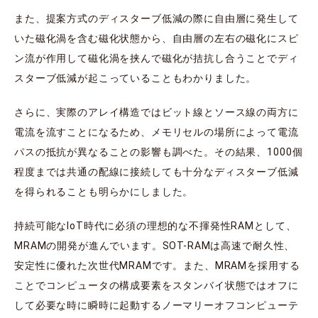
また、提案方式のディスターブ低減の際に自由層に発生して
いた磁化渦を含む磁化状態から、自由層の左右の磁化にスピ
ン流が作用して磁化渦を挟んで磁化が拮抗し合うことでディ
スターブ低減が起こっていることもわかりました。
さらに、実際のアレイ構造ではビット線とソース線の両方に
電流を流すことになるため、メモリセルの場所によって電流
パスの抵抗が異なることの影響も調べた。その結果、1000個
程度までは共通の配線に接続しても十分なディスターブ低減
を得られることも明らかにしました。
持続可能なIoT時代に必須の理想的な不揮発性RAMとして、
MRAMの開発が進んでいます。SOT-RAMは高速で耐久性、
安定性に優れた次世代MRAMです。また、MRAMを採用する
ことでコンピュータの構成要素をスタンバイ状態ではオフに
して必要な時に瞬時に起動するノーマリーオフコンピューテ