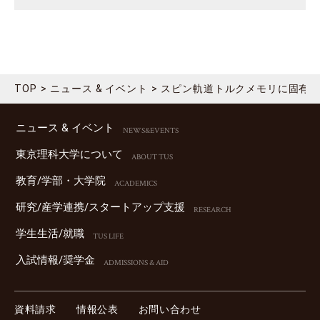
TOP
ニュース & イベント
スピン軌道トルクメモリに固有
ニュース & イベント
NEWS&EVENTS
東京理科⼤学について
ABOUT TUS
教育/学部・⼤学院
ACADEMICS
研究/産学連携/スタートアップ⽀援
RESEARCH
学⽣⽣活/就職
TUS LIFE
⼊試情報/奨学⾦
ADMISSIONS & AID
資料請求
情報公表
お問い合わせ