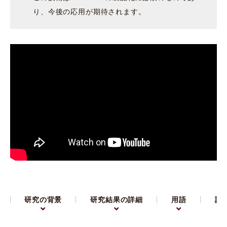
り、今後の応用が期待されます。
研究の背景
研究結果の詳細
用語
論