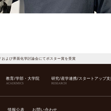
ドおよび界面化学討論会にてポスター賞を受賞
教育/学部・⼤学院
研究/産学連携/スタートアップ⽀
ACADEMICS
RESEARCH
情報公表
お問い合わせ