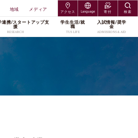
地域
メディア
アクセス
Language
寄付
検索
学連携/スタートアップ⽀
学⽣⽣活/就
⼊試情報/奨学
交通アクセス
Japanese
援
職
⾦
RESEARCH
TUS LIFE
ADMISSIONS & AID
神楽坂キャンパス
English
研究組織
キャンパスライフサポー
入試制度
研究者情報
各種手続／窓口
大学院入試
野田キャンパス
ト
研究科
工学研究科
プレスリリース
入学者募集要項
社会連携/産学連携
奨学金
編入学・専攻科入試
葛飾キャンパス
就職・キャリア
受験生・保護者
在学生・保護者
研究科
創域理工学研究科
・維
スタートアップ支援
出願案内
研究活動
キャンパス紹介
学び直し
北海道・長万部キャン
TUSオープンバッジ
卒業生
教職員
工学研究科
経営学研究科
研究紹介カタログ
進学イベント
本学の研究支援
学費・奨学金
パス
（Research Catalog）
留学サポート(海外留学支
科学研究科
企業・研究者
地域
過去の入試データ
資料請求
援／外国人留学生向け情
ッズ
報)
メディア
よくあるご質問(Q&A)
アクセス