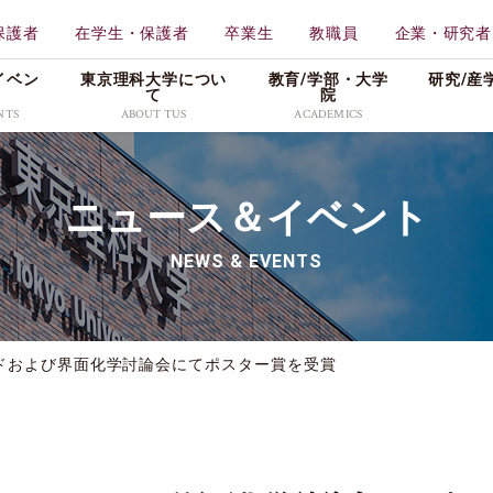
保護者
在学生・保護者
卒業生
教職員
企業・研究者
イベン
東京理科大学につい
教育/学部・⼤学
研究/産
て
院
NTS
ABOUT TUS
ACADEMICS
学校法人東京理科大学
教育
東京理科大学
ニュース＆イベント
一部
工学部
理学
特色ある取り組み
メディア
広報資料
創域理工学部
薬学
NEWS & EVENTS
情報公表・データ
プレスリリース
理窓会・こうよう会
持会
学部
先進工学部
先進
社会活動
学生の活躍
採用情報
理学部第二部
生命
キャンパス・付属施設紹
入試／合格発表
ドおよび界面化学討論会にてポスター賞を受賞
介
東京理科大学公式グ
科
教養教育研究院
販売