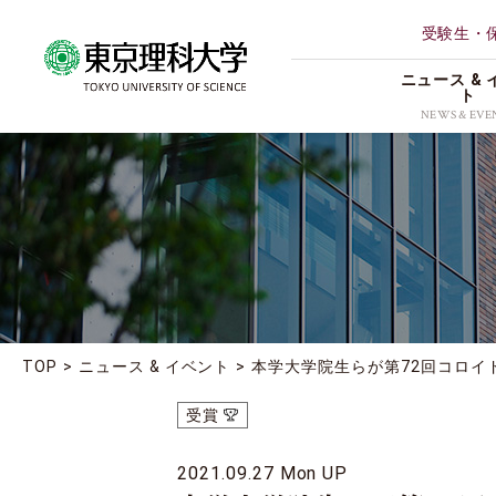
受験生・
ニュース & 
ト
NEWS & EVE
ALL
理学部第
研究
薬学部
イベント
創域情報
受賞
経営学部
地域連携
TOP
ニュース & イベント
本学大学院生らが第72回コロイ
理学専攻
お知らせ
受賞
2021.09.27 Mon UP