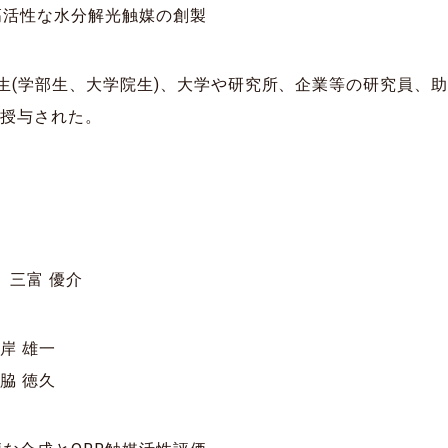
高活性な水分解光触媒の創製
大学生(学部生、大学院生)、大学や研究所、企業等の研究員
が授与された。
 三富 優介
岸 雄一
脇 徳久