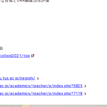
な合成とORR触媒活性評価
会
/colloid2021/top
.tus.ac.jp/negishi/
.ac.jp/academics/teacher/p/index.php?5825
.ac.jp/academics/teacher/p/index.php?7118