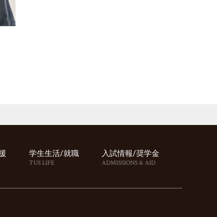
援
学⽣⽣活/就職
⼊試情報/奨学⾦
TUS LIFE
ADMISSIONS & AID