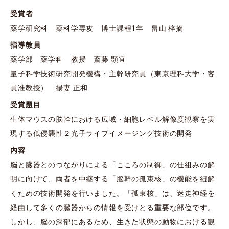
受賞者
薬学研究科 薬科学専攻 博士課程1年 畠山 梓摘
指導教員
薬学部 薬学科 教授 斎藤 顕宜
量子科学技術研究開発機構・主幹研究員（東京理科大学・客
員准教授） 揚妻 正和
受賞題目
生体マウスの脳幹における広域・細胞レベル解像度観察を実
現する低侵襲性２光子ライブイメージング技術の開発
内容
脳と臓器とのつながりによる「こころの制御」の仕組みの解
明に向けて、両者を中継する「脳幹の孤束核」の機能を紐解
くための技術開発を行いました。「孤束核」は、迷走神経を
経由して多くの臓器からの情報を受けとる重要な部位です。
しかし、脳の深部にあるため、生きた状態の動物における観