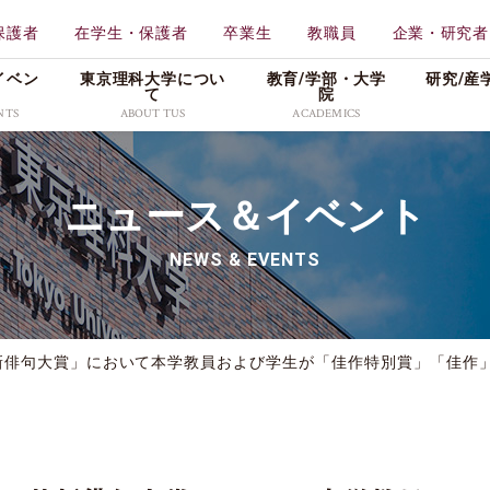
保護者
在学生・保護者
卒業生
教職員
企業・研究者
イベン
東京理科大学につい
教育/学部・⼤学
研究/産
て
院
NTS
ABOUT TUS
ACADEMICS
学校法人東京理科大学
教育
東京理科大学
ニュース＆イベント
一部
工学部
理学
特色ある取り組み
メディア
広報資料
創域理工学部
薬学
NEWS & EVENTS
情報公表・データ
プレスリリース
理窓会・こうよう会
持会
学部
先進工学部
先進
社会活動
学生の活躍
採用情報
理学部第二部
生命
キャンパス・付属施設紹
入試／合格発表
新俳句大賞」において本学教員および学生が「佳作特別賞」「佳作
介
東京理科大学公式グ
科
教養教育研究院
販売