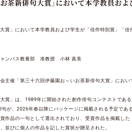
お茶新俳句大賞」において本学教員および
句大賞」において本学教員および学生が「佳作特別賞」「佳
ャンパス教養部 准教授 小林 真美
陽
員会主催「第三十六回伊藤園お～いお茶新俳句大賞」におい
賞」は、1989年に開始された創作俳句コンテストである。今
00句が、2026年春以降にパッケージに掲載される予定であ
入賞作品の一句として選出されており、受賞作品を掲載した
」、並びに個人の作品を記した賞状が贈呈された。