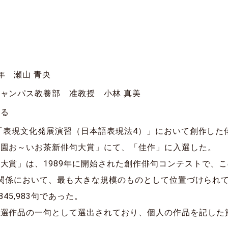
年 瀬山 青央
ャンパス教養部 准教授 小林 真美
する
業「表現文化発展演習（日本語表現法4）」において創作し
藤園お～いお茶新俳句大賞」にて、「佳作」に入選した。
大賞」は、1989年に開始された創作俳句コンテストで、
俳句関係において、最も大きな規模のものとして位置づけられ
45,983句であった。
入選作品の一句として選出されており、個人の作品を記した