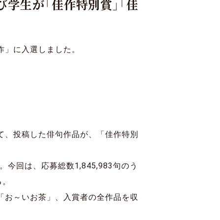
学生が「佳作特別賞」「佳
寄付
Language
作」に入選しました。
て、投稿した俳句作品が、「佳作特別
回は、応募総数1,845,983句のう
る。
「お～いお茶」、入賞者の全作品を収