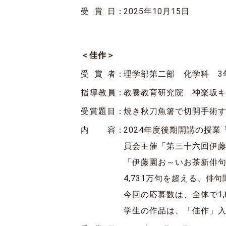
受賞日
：
2025年10月15日
＜佳作＞
受賞者
：
理学部第二部 化学科 3
指導教員
：
教養教育研究院 神楽坂キ
受賞題目
：
焼き秋刀魚箸で切開手術
内容
：
2024年度後期開講の授
員会主催「第三十六回伊
「伊藤園お～いお茶新俳句
4,731万句を超える、
今回の応募数は、全体で1,8
学生の作品は、「佳作」