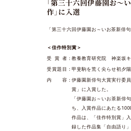
「第三十六回伊藤園お～い
作」に入選
「第三十六回伊藤園お～いお茶新俳
＜佳作特別賞＞
受賞者
：
教養教育研究院 神楽坂キ
受賞題目
：
甲斐駒を荒く尖らせ初夕
内容
：
伊藤園新俳句大賞実行委
賞」に入賞した。
「伊藤園お～いお茶新俳句大
ち、入賞作品にあたる10
作品は、「佳作特別賞」
録した作品集「自由語り