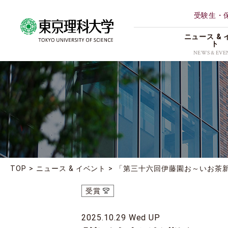
受験生・
ニュース & 
ト
NEWS & EVE
ALL
理学部第
研究
薬学部
イベント
創域情報
受賞
経営学部
地域連携
TOP
ニュース & イベント
「第三十六回伊藤園お～いお茶
理学専攻
お知らせ
受賞
2025.10.29 Wed UP