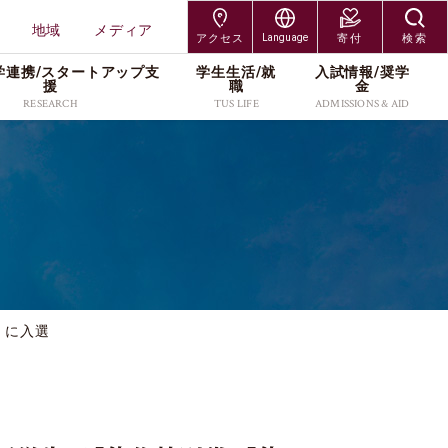
地域
メディア
アクセス
Language
寄付
検索
学連携/スタートアップ⽀
学⽣⽣活/就
⼊試情報/奨学
交通アクセス
Japanese
援
職
⾦
RESEARCH
TUS LIFE
ADMISSIONS & AID
神楽坂キャンパス
English
研究組織
キャンパスライフサポー
入試制度
研究者情報
各種手続／窓口
大学院入試
野田キャンパス
ト
研究科
工学研究科
プレスリリース
入学者募集要項
社会連携/産学連携
奨学金
編入学・専攻科入試
葛飾キャンパス
就職・キャリア
受験生・保護者
在学生・保護者
研究科
創域理工学研究科
・維
スタートアップ支援
出願案内
研究活動
キャンパス紹介
学び直し
長万部キャンパス
TUSオープンバッジ
卒業生
教職員
工学研究科
経営学研究科
研究紹介カタログ
進学イベント
本学の研究支援
学費・奨学金
（Research Catalog）
留学サポート(海外留学支
科学研究科
企業・研究者
地域
過去の入試データ
資料請求
」に入選
援／外国人留学生向け情
ッズ
報)
メディア
よくあるご質問(Q&A)
アクセス