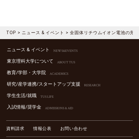
TOP
ニュース & イベント
全固体リチウムイオン電池の充
ニュース & イベント
NEWS&EVENTS
東京理科⼤学について
ABOUT TUS
教育/学部・⼤学院
ACADEMICS
研究/産学連携/スタートアップ⽀援
RESEARCH
学⽣⽣活/就職
TUS LIFE
⼊試情報/奨学⾦
ADMISSIONS & AID
資料請求
情報公表
お問い合わせ