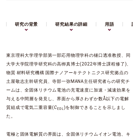
研究の背景
研究結果の詳細
用語
論
東京理科大学理学部第⼀部応用物理学科の樋口透准教授、同
大学大学院理学研究科の高栁真博士(2022年博士課程修了)、
物質‧材料研究機構 国際ナノアーキテクトニクス研究拠点の
土屋敬志主幹研究員、寺部一弥MANA主任研究者らの研究チ
ームは、全固体リチウム電池の充電速度に加速・減速効果を
与える中間層を発見し、界面から厚さわずか数Å以下の電解
質組成で電気二重容量(
C
)を制御できることを示しまし
EDL
た。
電極と固体電解質の界面は、全固体リチウムイオン電池、キ