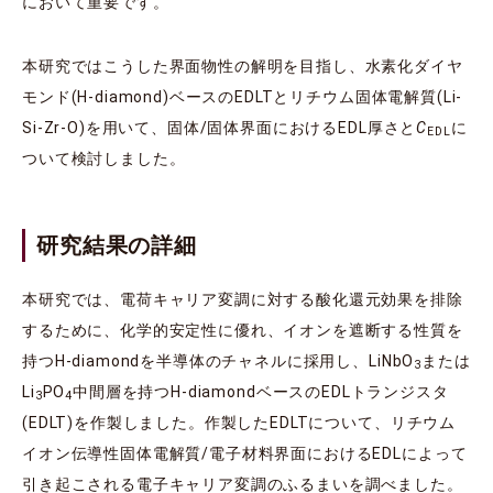
において重要です。
本研究ではこうした界面物性の解明を目指し、水素化ダイヤ
モンド(H-diamond)ベースのEDLTとリチウム固体電解質(Li-
Si-Zr-O)を用いて、固体/固体界面におけるEDL厚さと
C
に
EDL
ついて検討しました。
研究結果の詳細
本研究では、電荷キャリア変調に対する酸化還元効果を排除
するために、化学的安定性に優れ、イオンを遮断する性質を
持つH-diamondを半導体のチャネルに採用し、LiNbO
または
3
Li
PO
中間層を持つH-diamondベースのEDLトランジスタ
3
4
(EDLT)を作製しました。作製したEDLTについて、リチウム
イオン伝導性固体電解質/電子材料界面におけるEDLによって
引き起こされる電子キャリア変調のふるまいを調べました。