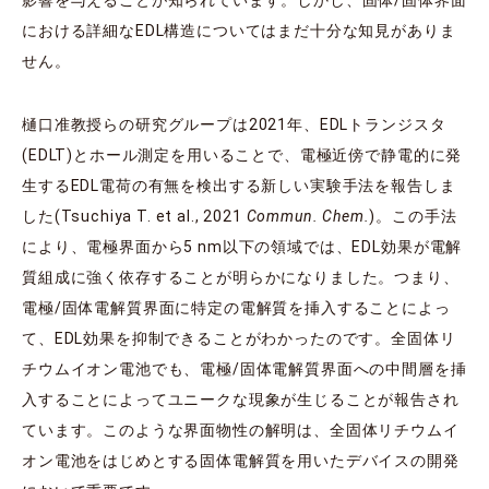
における詳細なEDL構造についてはまだ十分な知見がありま
せん。
樋口准教授らの研究グループは2021年、EDLトランジスタ
(EDLT)とホール測定を用いることで、電極近傍で静電的に発
生するEDL電荷の有無を検出する新しい実験手法を報告しま
した(Tsuchiya T. et al., 2021
Commun. Chem.
)。この手法
により、電極界面から5 nm以下の領域では、EDL効果が電解
質組成に強く依存することが明らかになりました。つまり、
電極/固体電解質界面に特定の電解質を挿入することによっ
て、EDL効果を抑制できることがわかったのです。全固体リ
チウムイオン電池でも、電極/固体電解質界面への中間層を挿
入することによってユニークな現象が生じることが報告され
ています。このような界面物性の解明は、全固体リチウムイ
オン電池をはじめとする固体電解質を用いたデバイスの開発