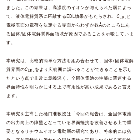
ました。この結果は、高濃度のイオンが与えられた層によっ
て、液体電解質系に匹敵するEDL効果がもたらされ、
C
と
EDL
電極表面の電荷を決定する界面からわずか数Åのところにあ
る固体/固体電解質界面領域が原因であることを示唆していま
す。
本研究は、比較的簡単な方法を組み合わせて、固体/固体電解
質界面の
C
をより広範囲に調べることができることを示し
EDL
たという点で非常に意義深く、全固体電池の性能に関連する
界面特性を明らかにする上で有用性が高い成果であると言え
ます。
本研究を主導した樋口准教授は「今回の報告は、全固体電池
の出力向上の障壁となっている界面抵抗を改善させる上で重
要となるリチウムイオン電動層の研究であり、将来的には劣
化・充放電特性に優れた全固体電池の実現につながる可能性