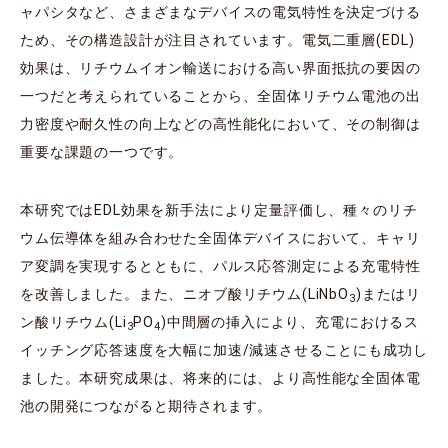
ャパシタなど、さまざまなデバイスの電気特性を決定づける
ため、その構造設計が注目されています。電気二重層(EDL)
効果は、リチウムイオン輸送における高い界面抵抗の要因の
一つだと考えられていることから、全固体リチウム電池の出
力密度や耐久性の向上などの高性能化において、その制御は
重要な課題の一つです。
本研究ではEDL効果を新手法により定量評価し、種々のリチ
ウム伝導体を組み合わせた全固体デバイスにおいて、キャリ
ア変調を実現するとともに、パルス応答測定による充電特性
を改善しました。また、ニオブ酸リチウム(LiNbO
)またはリ
3
ン酸リチウム(Li
PO
)中間層の挿入により、充電におけるス
3
4
イッチング応答速度を大幅に加速/減速させることにも成功し
ました。本研究成果は、将来的には、より高性能な全固体電
池の開発につながると期待されます。