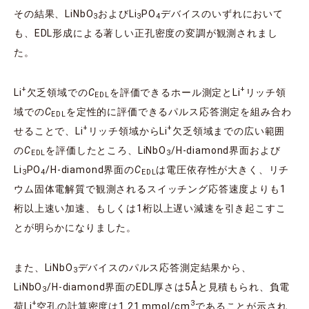
その結果、LiNbO
およびLi
PO
デバイスのいずれにおいて
3
3
4
も、EDL形成による著しい正孔密度の変調が観測されまし
た。
+
+
Li
欠乏領域での
C
を評価できるホール測定とLi
リッチ領
EDL
域での
C
を定性的に評価できるパルス応答測定を組み合わ
EDL
+
+
せることで、Li
リッチ領域からLi
欠乏領域までの広い範囲
の
C
を評価したところ、LiNbO
/H-diamond界面および
EDL
3
Li
PO
/H-diamond界面の
C
は電圧依存性が大きく、リチ
3
4
EDL
ウム固体電解質で観測されるスイッチング応答速度よりも1
桁以上速い加速、もしくは1桁以上遅い減速を引き起こすこ
とが明らかになりました。
また、LiNbO
デバイスのパルス応答測定結果から、
3
LiNbO
/H-diamond界面のEDL厚さは5Åと見積もられ、負電
3
+
3
荷Li
空孔の計算密度は1.21 mmol/cm
であることが示され