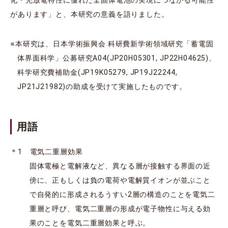
があります」と、本研究の意義を語りました。
※本研究は、日本学術振興会 科研費新学術領域研究「蓄電固
体界面科学」公募研究A04(JP20H05301, JP22H04625)、
科学研究費補助金(JP19K05279, JP19J22244,
JP21J21982)の助成を受けて実施したものです。
用語
＊1 電気二重層効果
固体電極と電解液など、異なる層が接触する界面の近
傍に、正もしくは負の電荷や電解質イオンが並ぶこと
で自発的に形成されるうすい2層の構造のことを電気二
重層と呼び、電気二重層の形成が電子物性に与える効
果のことを電気二重層効果と呼ぶ。