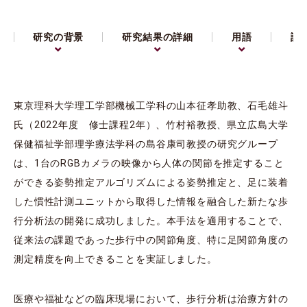
研究の背景
研究結果の詳細
用語
論
東京理科大学理工学部機械工学科の山本征孝助教、石毛雄斗
氏（2022年度 修士課程2年）、竹村裕教授、県立広島大学
保健福祉学部理学療法学科の島谷康司教授の研究グループ
は、1台のRGBカメラの映像から人体の関節を推定すること
ができる姿勢推定アルゴリズムによる姿勢推定と、足に装着
した慣性計測ユニットから取得した情報を融合した新たな歩
行分析法の開発に成功しました。本手法を適用することで、
従来法の課題であった歩行中の関節角度、特に足関節角度の
測定精度を向上できることを実証しました。
医療や福祉などの臨床現場において、歩行分析は治療方針の