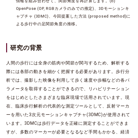
情報を組み合わせて、関節角度を再計算します。(b)
OpenPose (OP, RGBカメラのみでの推定)、3Dモーションキ
ャプチャ (3DMC)、今回提案した方法 (proposed method)に
よる歩行中の足関節角度の推移。
研究の背景
人間の歩行には全身の筋肉や関節が関与するため、解析する
際には各部の動きを細かく把握する必要があります。歩行分
析では、撮影した映像を利用して歩く速度や歩幅などの各パ
ラメータを取得することができるので、リハビリテーション
をはじめとしたさまざまな臨床現場で活用されています。現
在、臨床歩行解析の代表的な測定ツールとして、反射マーカ
ーを用いた3次元モーションキャプチャ(3DMC)が使用されて
います。3DMCは歩行データを正確に測定することができま
すが、多数のマーカーが必要となるなど手間もかかる、経済