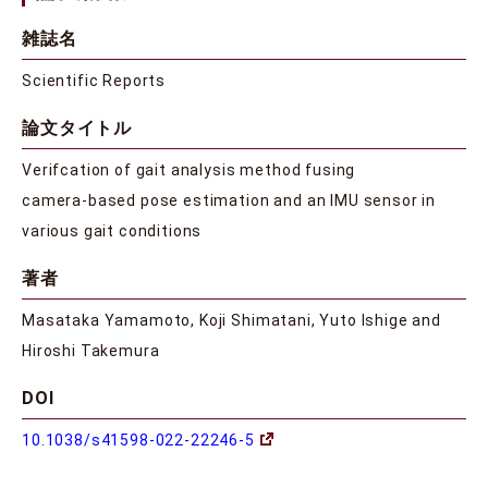
雑誌名
Scientific Reports
論文タイトル
Verifcation of gait analysis method fusing
camera‑based pose estimation and an IMU sensor in
various gait conditions
著者
Masataka Yamamoto, Koji Shimatani, Yuto Ishige and
Hiroshi Takemura
DOI
10.1038/s41598-022-22246-5