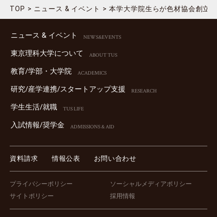
TOP
ニュース & イベント
本学大学院生らが色材協会創立9
ニュース & イベント
NEWS&EVENTS
東京理科⼤学について
ABOUT TUS
教育/学部・⼤学院
ACADEMICS
研究/産学連携/スタートアップ⽀援
RESEARCH
学⽣⽣活/就職
TUS LIFE
⼊試情報/奨学⾦
ADMISSIONS & AID
資料請求
情報公表
お問い合わせ
プライバシーポリシー
ソーシャルメディアポリシー
サイトポリシー
採用情報