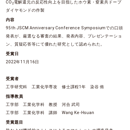
CO
電解還元の反応性向上を目指したホウ素・窒素共ドープ
2
ダイヤモンドの作製
内容
95th JSCM Anniversary Conference Symposiumでの口頭
発表が、厳選なる審査の結果、発表内容、プレゼンテーショ
ン、質疑応答等にて優れた研究として認められた。
受賞日
2022年11月16日
受賞者
工学研究科 工業化学専攻 修士課程1年 染谷 侑
指導教員
工学部 工業化学科 教授 河合 武司
工学部 工業化学科 講師 Wang Ke-Hsuan
受賞題目