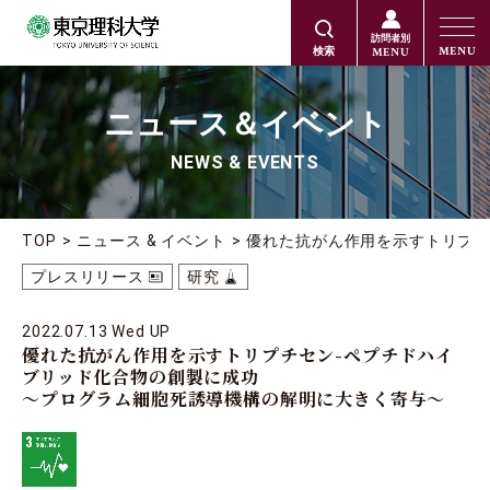
訪問者別
MENU
MENU
検索
ニュース＆イベント
NEWS & EVENTS
TOP
ニュース & イベント
優れた抗がん作用を示すトリプチ
プレスリリース
研究
2022.07.13 Wed UP
優れた抗がん作用を示すトリプチセン-ペプチドハイ
ブリッド化合物の創製に成功
～プログラム細胞死誘導機構の解明に大きく寄与～