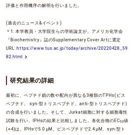
評価と作用機序の解明を行いました。
(過去のニュース&イベント)
＊1: 本学教員・大学院生らの学術論文が、アメリカ化学会
『Biochemistry』誌のSupplementary Cover Artに選定
URL:
https://www.tus.ac.jp/today/archive/20220428_59
82.html
研究結果の詳細
最初に、ペプチド鎖の数や配向が異なる3種類のTPHs(ビス
ペプチド、 syn-型トリスペプチド、anti-型トリスペプチド)
の合成を行いました。そして、Jurkat細胞に対する細胞毒性
試験を行い、IPHsの結果と比較しました。各化合物のEC
値
50
(※4)は、IPHsで5.0 μM、ビスペプチドで2.4 μM、syn-型ト