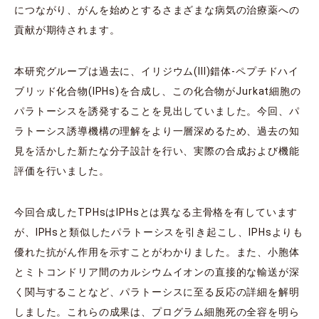
につながり、がんを始めとするさまざまな病気の治療薬への
貢献が期待されます。
本研究グループは過去に、イリジウム(III)錯体-ペプチドハイ
ブリッド化合物(IPHs)を合成し、この化合物がJurkat細胞の
パラトーシスを誘発することを見出していました。今回、パ
ラトーシス誘導機構の理解をより一層深めるため、過去の知
見を活かした新たな分子設計を行い、実際の合成および機能
評価を行いました。
今回合成したTPHsはIPHsとは異なる主骨格を有しています
が、IPHsと類似したパラトーシスを引き起こし、IPHsよりも
優れた抗がん作用を示すことがわかりました。また、小胞体
とミトコンドリア間のカルシウムイオンの直接的な輸送が深
く関与することなど、パラトーシスに至る反応の詳細を解明
しました。これらの成果は、プログラム細胞死の全容を明ら