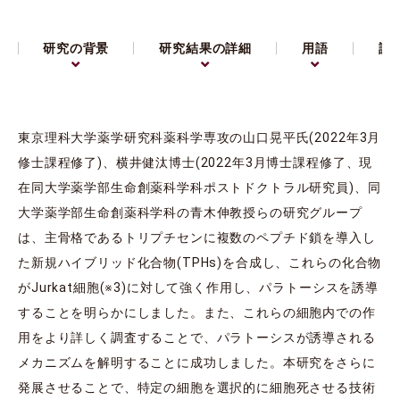
研究の背景
研究結果の詳細
用語
論
東京理科大学薬学研究科薬科学専攻の山口晃平氏(2022年3月
修士課程修了)、横井健汰博士(2022年3月博士課程修了、現
在同大学薬学部生命創薬科学科ポストドクトラル研究員)、同
大学薬学部生命創薬科学科の青木伸教授らの研究グループ
は、主骨格であるトリプチセンに複数のペプチド鎖を導入し
た新規ハイブリッド化合物(TPHs)を合成し、これらの化合物
がJurkat細胞(※3)に対して強く作用し、パラトーシスを誘導
することを明らかにしました。また、これらの細胞内での作
用をより詳しく調査することで、パラトーシスが誘導される
メカニズムを解明することに成功しました。本研究をさらに
発展させることで、特定の細胞を選択的に細胞死させる技術