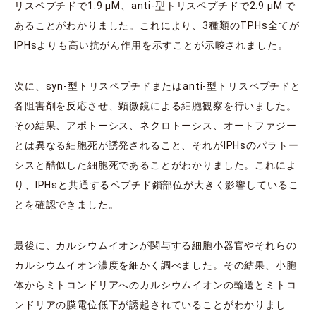
リスペプチドで1.9 μM、anti-型トリスペプチドで2.9 μM で
あることがわかりました。これにより、3種類のTPHs全てが
IPHsよりも高い抗がん作用を示すことが示唆されました。
次に、syn-型トリスペプチドまたはanti-型トリスペプチドと
各阻害剤を反応させ、顕微鏡による細胞観察を行いました。
その結果、アポトーシス、ネクロトーシス、オートファジー
とは異なる細胞死が誘発されること、それがIPHsのパラトー
シスと酷似した細胞死であることがわかりました。これによ
り、IPHsと共通するペプチド鎖部位が大きく影響しているこ
とを確認できました。
最後に、カルシウムイオンが関与する細胞小器官やそれらの
カルシウムイオン濃度を細かく調べました。その結果、小胞
体からミトコンドリアへのカルシウムイオンの輸送とミトコ
ンドリアの膜電位低下が誘起されていることがわかりまし