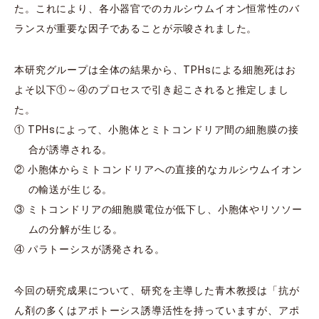
た。これにより、各小器官でのカルシウムイオン恒常性のバ
ランスが重要な因子であることが示唆されました。
本研究グループは全体の結果から、TPHsによる細胞死はお
よそ以下①～④のプロセスで引き起こされると推定しまし
た。
① TPHsによって、小胞体とミトコンドリア間の細胞膜の接
合が誘導される。
② 小胞体からミトコンドリアへの直接的なカルシウムイオン
の輸送が生じる。
③ ミトコンドリアの細胞膜電位が低下し、小胞体やリソソー
ムの分解が生じる。
④ パラトーシスが誘発される。
今回の研究成果について、研究を主導した青木教授は「抗が
ん剤の多くはアポトーシス誘導活性を持っていますが、アポ