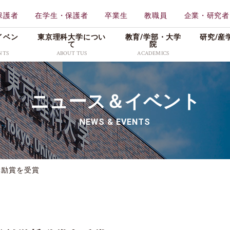
保護者
在学生・保護者
卒業生
教職員
企業・研究者
イベン
東京理科大学につい
教育/学部・⼤学
研究/産
て
院
NTS
ABOUT TUS
ACADEMICS
学校法人東京理科大学
教育
東京理科大学
ニュース＆イベント
一部
工学部
理学
特色ある取り組み
メディア
広報資料
創域理工学部
薬学
NEWS & EVENTS
情報公表・データ
プレスリリース
理窓会・こうよう会
持会
学部
先進工学部
先進
社会活動
学生の活躍
採用情報
理学部第二部
生命
キャンパス・付属施設紹
入試／合格発表
奨励賞を受賞
介
東京理科大学公式グ
科
教養教育研究院
販売