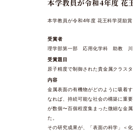
本学教員が令和4年度 花
本学教員が令和4年度 花王科学奨励
受賞者
理学部第一部 応用化学科 助教 川
受賞題目
原子精度で制御された貴金属クラス
内容
金属表面の有機物がどのように吸着
なれば、持続可能な社会の構築に重
が数個〜百個程度集まった微細な金
た。
その研究成果が、「表面の科学」＜