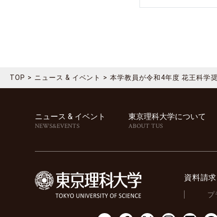
TOP
ニュース & イベント
本学教員が令和4年度 花王科学
ニュース & イベント
東京理科⼤学について
NEWS&EVENTS
ABOUT TUS
資料請求
プ