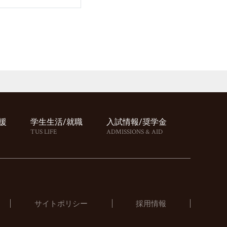
援
学⽣⽣活/就職
⼊試情報/奨学⾦
TUS LIFE
ADMISSIONS & AID
サイトポリシー
採用情報