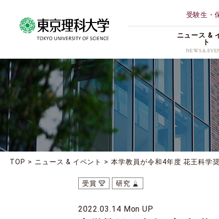
受験生・
ニュース & 
ト
NEWS & EVE
ALL
理学部第
研究
薬学部
イベント
創域情報
受賞
経営学部
地域連携
TOP
ニュース & イベント
本学教員が令和4年度 花王科学
理学専攻
お知らせ
受賞
研究
2022.03.14 Mon UP