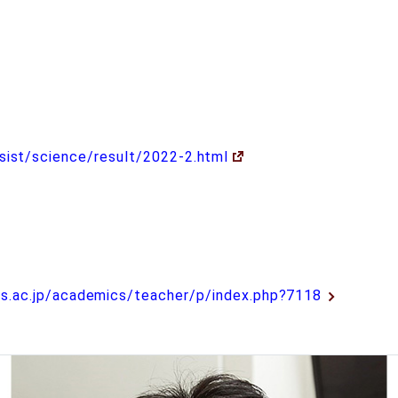
ssist/science/result/2022-2.html
us.ac.jp/academics/teacher/p/index.php?7118