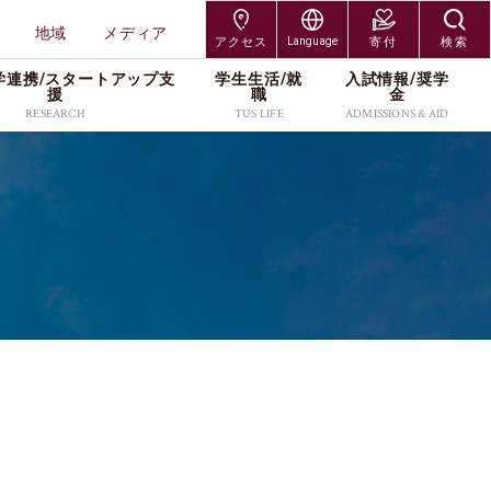
地域
メディア
アクセス
Language
寄付
検索
学連携/スタートアップ⽀
学⽣⽣活/就
⼊試情報/奨学
交通アクセス
Japanese
援
職
⾦
RESEARCH
TUS LIFE
ADMISSIONS & AID
神楽坂キャンパス
English
研究組織
キャンパスライフサポー
入試制度
研究者情報
各種手続／窓口
大学院入試
野田キャンパス
ト
研究科
工学研究科
プレスリリース
入学者募集要項
社会連携/産学連携
奨学金
編入学・専攻科入試
葛飾キャンパス
就職・キャリア
受験生・保護者
在学生・保護者
研究科
創域理工学研究科
・維
スタートアップ支援
出願案内
研究活動
キャンパス紹介
学び直し
北海道・長万部キャン
TUSオープンバッジ
卒業生
教職員
工学研究科
経営学研究科
研究紹介カタログ
進学イベント
本学の研究支援
学費・奨学金
パス
（Research Catalog）
留学サポート(海外留学支
科学研究科
企業・研究者
地域
過去の入試データ
資料請求
援／外国人留学生向け情
ッズ
報)
メディア
よくあるご質問(Q&A)
アクセス