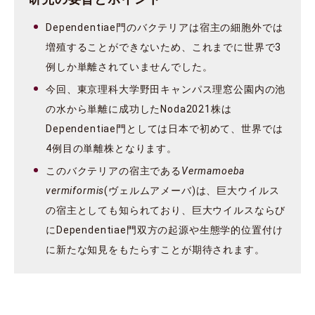
Dependentiae門のバクテリアは宿主の細胞外では
増殖することができないため、これまでに世界で3
例しか単離されていませんでした。
今回、東京理科大学野田キャンパス理窓公園内の池
の水から単離に成功したNoda2021株は
Dependentiae門としては日本で初めて、世界では
4例目の単離株となります。
このバクテリアの宿主である
Vermamoeba
vermiformis
(ヴェルムアメーバ)は、巨大ウイルス
の宿主としても知られており、巨大ウイルスならび
にDependentiae門双方の起源や生態学的位置付け
に新たな知見をもたらすことが期待されます。