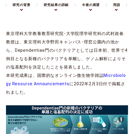
研究の背景
研究結果の詳細
今後の展望
用語
東京理科大学教養教育研究院･大学院理学研究科の武村政春
教授は、東京理科大学野田キャンパス･理窓公園内の池か
ら、Dependentiae門のバクテリアとしては日本初、世界で4
例目となる新種のバクテリアを単離し、ゲノム解析によりそ
の塩基配列を決定したことを発表しました。
本研究成果は、国際的なオンライン微生物学雑誌
Microbiolo
gy Resource Announcements
に2022年2月3日付で掲載さ
れました。