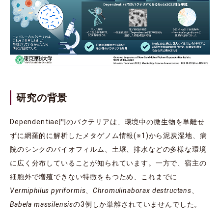
研究の背景
Dependentiae門のバクテリアは、環境中の微生物を単離せ
ずに網羅的に解析したメタゲノム情報(※1)から泥炭湿地、病
院のシンクのバイオフィルム、土壌、排水などの多様な環境
に広く分布していることが知られています。一方で、宿主の
細胞外で増殖できない特徴をもつため、これまでに
Vermiphilus pyriformis
、
Chromulinaborax destructans
、
Babela massilensis
の3例しか単離されていませんでした。