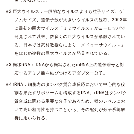
※2 巨大ウイルス：一般的なウイルスよりも粒子サイズ、ゲ
ノムサイズ、遺伝子数が大きいウイルスの総称。2003年
に最初の巨大ウイルス「ミミウイルス」がヨーロッパで
発見されて以来、数多くの巨大ウイルスが単離されてい
る。日本では武村教授らにより「メドゥーサウイルス」
をはじめ複数の巨大ウイルスが発見されている。
※3 転移RNA： DNAから転写されたmRNA上の遺伝暗号と対
応するアミノ酸を結びつけるアダプター分子。
※4 rRNA：細胞内のタンパク質合成反応において中心的な役
割を果たすリボソームを構成するRNA。rRNAはタンパク
質合成に関わる重要な分子であるため、種のレベルにお
いて高い相同性を持つことから、その配列が分子系統解
析に用いられる。