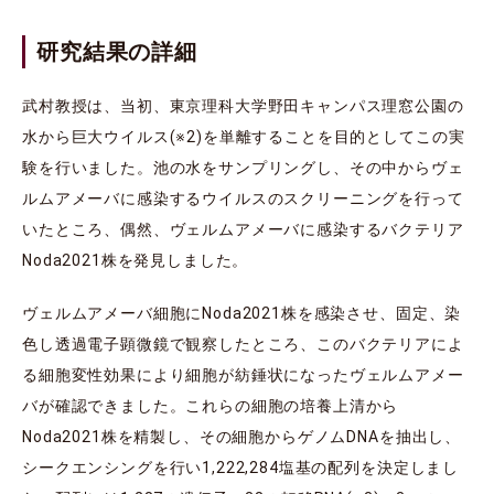
研究結果の詳細
武村教授は、当初、東京理科大学野田キャンパス理窓公園の
水から巨大ウイルス(※2)を単離することを目的としてこの実
験を行いました。池の水をサンプリングし、その中からヴェ
ルムアメーバに感染するウイルスのスクリーニングを行って
いたところ、偶然、ヴェルムアメーバに感染するバクテリア
Noda2021株を発見しました。
ヴェルムアメーバ細胞にNoda2021株を感染させ、固定、染
色し透過電子顕微鏡で観察したところ、このバクテリアによ
る細胞変性効果により細胞が紡錘状になったヴェルムアメー
バが確認できました。これらの細胞の培養上清から
Noda2021株を精製し、その細胞からゲノムDNAを抽出し、
シークエンシングを行い1,222,284塩基の配列を決定しまし