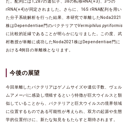
た。配列には1,287の遺伝子、38の転移RNA(※3)、3つの
rRNA(※4)が同定されました。さらに、16S rRNA配列を用い
た分子系統解析を行った結果、本研究で単離したNoda2021
株はDependentiae門のバクテリアで
Vermiphilus pyriformis
に比較的近縁であることが明らかになりました。この度、武
村教授が単離に成功したNoda2021株はDependentiae門に
おける4例目の単離株となります。
今後の展望
今回単離したバクテリアはゲノムサイズや遺伝子数、ヴェル
ムアメーバに感染し増殖するという特徴が巨大ウイルスと類
似していることから、バクテリアと巨大ウイルスの境界領域
に位置するものである可能性が考えられ、双方の起源や生態
学的位置付けに、新たな知見をもたらすと期待されます。