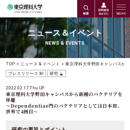
訪問者別
MENU
MENU
検索
ニュース＆イベント
NEWS & EVENTS
TOP
ニュース & イベント
東京理科大学野田キャンパスから新
プレスリリース
研究
2022.02.17 Thu UP
東京理科大学野田キャンパスから新種のバクテリアを
単離
〜Dependentiae門のバクテリアとしては日本初、
世界で4例目〜
研究の要旨とポイント