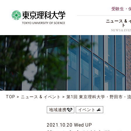
受験生・
ニュース & 
ト
NEWS & EVE
ALL
理学部第
研究
薬学部
イベント
創域情報
受賞
経営学部
地域連携
TOP
ニュース & イベント
第1回 東京理科大学・野田市・流
理学専攻
お知らせ
地域連携
イベント
2021.10.20 Wed UP