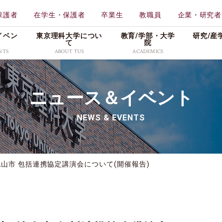
保護者
在学生・保護者
卒業生
教職員
企業・研究者
イベン
東京理科大学につい
教育/学部・⼤学
研究/産
て
院
NTS
ABOUT TUS
ACADEMICS
学校法人東京理科大学
教育
東京理科大学
ニュース＆イベント
一部
工学部
理学
特色ある取り組み
メディア
広報資料
創域理工学部
薬学
NEWS & EVENTS
情報公表・データ
プレスリリース
理窓会・こうよう会
持会
学部
先進工学部
先進
社会活動
学生の活躍
採用情報
理学部第二部
生命
キャンパス・付属施設紹
入試／合格発表
山市 包括連携協定講演会について(開催報告)
介
東京理科大学公式グ
科
教養教育研究院
販売