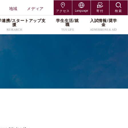
地域
メディア
アクセス
Language
寄付
検索
学連携/スタートアップ⽀
学⽣⽣活/就
⼊試情報/奨学
交通アクセス
Japanese
援
職
⾦
RESEARCH
TUS LIFE
ADMISSIONS & AID
神楽坂キャンパス
English
研究組織
キャンパスライフサポー
入試制度
研究者情報
各種手続／窓口
大学院入試
野田キャンパス
ト
研究科
工学研究科
プレスリリース
入学者募集要項
社会連携/産学連携
奨学金
編入学・専攻科入試
葛飾キャンパス
就職・キャリア
受験生・保護者
在学生・保護者
研究科
創域理工学研究科
・維
スタートアップ支援
出願案内
研究活動
キャンパス紹介
学び直し
北海道・長万部キャン
TUSオープンバッジ
卒業生
教職員
工学研究科
経営学研究科
研究紹介カタログ
進学イベント
本学の研究支援
学費・奨学金
パス
（Research Catalog）
留学サポート(海外留学支
科学研究科
企業・研究者
地域
過去の入試データ
資料請求
援／外国人留学生向け情
ッズ
報)
メディア
よくあるご質問(Q&A)
アクセス