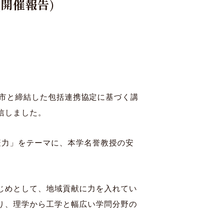
開催報告)
寄付
Language
・流山市と締結した包括連携協定に基づく講
信しました。
疫力」をテーマに、本学名誉教授の安
じめとして、地域貢献に力を入れてい
り、理学から工学と幅広い学問分野の