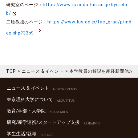
研究室のページ：
https://www.rs.noda.tus.ac.jp/hydrola
b/
二瓶教授のページ：
https://www.tus.ac.jp/fac_grad/p/ind
ex.php?33b9
TOP
ニュース & イベント
本学教員の解説を産経新聞他が
ニュース & イベント
NEWS&EVENTS
東京理科⼤学について
ABOUT TUS
教育/学部・⼤学院
ACADEMICS
研究/産学連携/スタートアップ⽀援
RESEARCH
学⽣⽣活/就職
TUS LIFE