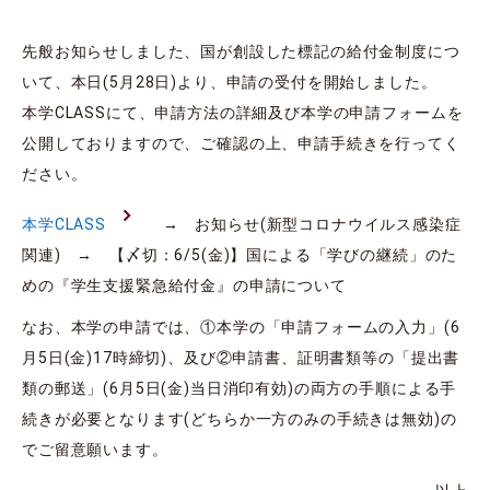
先般お知らせしました、国が創設した標記の給付金制度につ
いて、本日(5月28日)より、申請の受付を開始しました。
本学CLASSにて、申請方法の詳細及び本学の申請フォームを
公開しておりますので、ご確認の上、申請手続きを行ってく
ださい。
本学CLASS
→ お知らせ(新型コロナウイルス感染症
関連) → 【〆切：6/5(金)】国による「学びの継続」のた
めの『学生支援緊急給付金』の申請について
なお、本学の申請では、①本学の「申請フォームの入力」(6
月5日(金)17時締切)、及び②申請書、証明書類等の「提出書
類の郵送」(6月5日(金)当日消印有効)の両方の手順による手
続きが必要となります(どちらか一方のみの手続きは無効)の
でご留意願います。