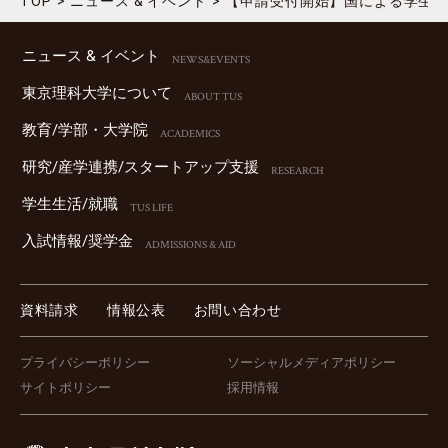
TOP
ニュース & イベント
【申請受付開始】国による学生支
ニュース & イベント
NEWS&EVENTS
東京理科⼤学について
ABOUT TUS
教育/学部・⼤学院
ACADEMICS
研究/産学連携/スタートアップ⽀援
RESEARCH
学⽣⽣活/就職
TUS LIFE
⼊試情報/奨学⾦
ADMISSIONS & AID
資料請求
情報公表
お問い合わせ
プライバシーポリシー
ソーシャルメディアポリシー
サイトポリシー
採用情報