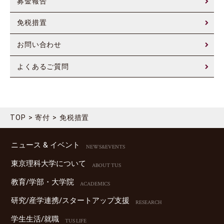
募金報告
免税措置
お問い合わせ
よくあるご質問
TOP
寄付
免税措置
ニュース & イベント
NEWS&EVENTS
東京理科⼤学について
ABOUT TUS
教育/学部・⼤学院
ACADEMICS
研究/産学連携/スタートアップ⽀援
RESEARCH
学⽣⽣活/就職
TUS LIFE