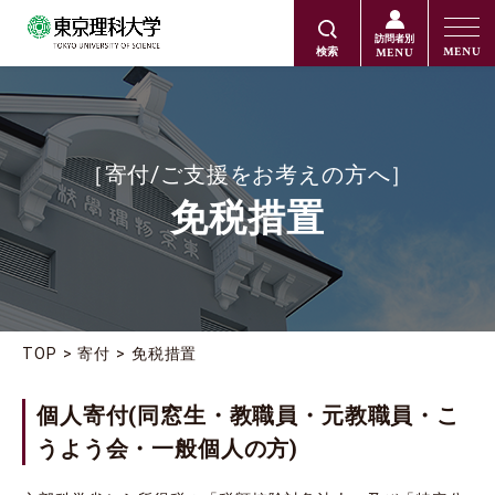
訪問者別
MENU
MENU
検索
［寄付/ご支援をお考えの方へ］
免税措置
TOP
寄付
免税措置
個人寄付(同窓生・教職員・元教職員・こ
うよう会・一般個人の方)