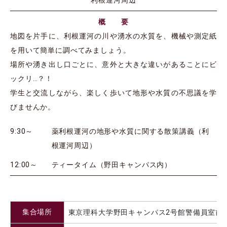
利根運河周辺
概 要
地図を片手に、利根運河の川や湧水の水質を、機械や測定紙
を用いて簡単に調べてみましょう。
場所や湧き出し口ごとに、意外と大きな違いがあることにビ
ックリ…？！
学生と交流しながら、楽しく歩いて地形や水質の不思議を学
びませんか。
9:30～
薬利根運河の地形や水質に関する散策講義（利
根運河周辺）
12:00～
ティータイム（野田キャンパス内）
集合場所
東京理科大学野田キャンパス2号館警備員室前