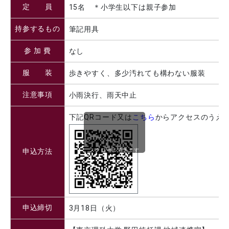
定 員
15名 ＊小学生以下は親子参加
持参するもの
筆記用具
参 加 費
なし
服 装
歩きやすく、多少汚れても構わない服装
注意事項
小雨決行、雨天中止
下記QRコード又は
こちら
からアクセスのうえ
スクロールできます
申込方法
申込締切
3月18日（火）