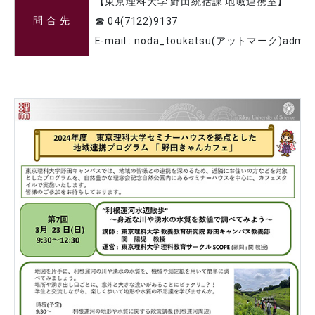
【東京理科大学 野田統括課 地域連携室】
問 合 先
☎ 04(7122)9137
E-mail : noda_toukatsu(アットマーク)admin.t