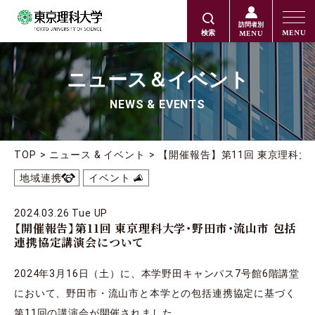
訪問者別
MENU
MENU
検索
ニュース＆イベント
NEWS & EVENTS
TOP
ニュース & イベント
【開催報告】第11回 東京理科
地域連携
イベント
2024.03.26 Tue UP
【開催報告】第11回 東京理科⼤学・野⽥市・流⼭市 包括
連携協定講演会について
2024年3⽉16⽇（⼟）に、本学野⽥キャンパス7号館6階講堂
において、野⽥市・流⼭市と本学との包括連携協定に基づく
第11回の講演会が開催されました。