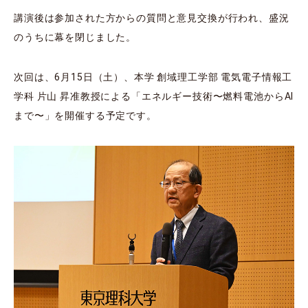
講演後は参加された⽅からの質問と意⾒交換が⾏われ、盛況
のうちに幕を閉じました。
次回は、6⽉15⽇（⼟）、本学 創域理工学部 電気電子情報工
学科 ⽚⼭ 昇准教授による「エネルギー技術〜燃料電池からAI
まで〜」を開催する予定です。