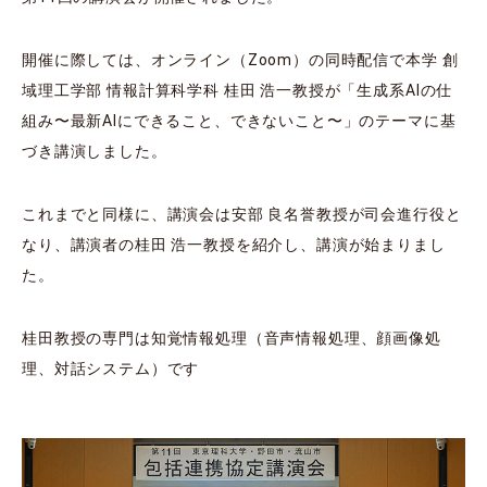
開催に際しては、オンライン（Zoom）の同時配信で本学 創
域理⼯学部 情報計算科学科 桂⽥ 浩⼀教授が「⽣成系AIの仕
組み〜最新AIにできること、できないこと〜」のテーマに基
づき講演しました。
これまでと同様に、講演会は安部 良名誉教授が司会進⾏役と
なり、講演者の桂⽥ 浩⼀教授を紹介し、講演が始まりまし
た。
桂⽥教授の専⾨は知覚情報処理（⾳声情報処理、顔画像処
理、対話システム）です