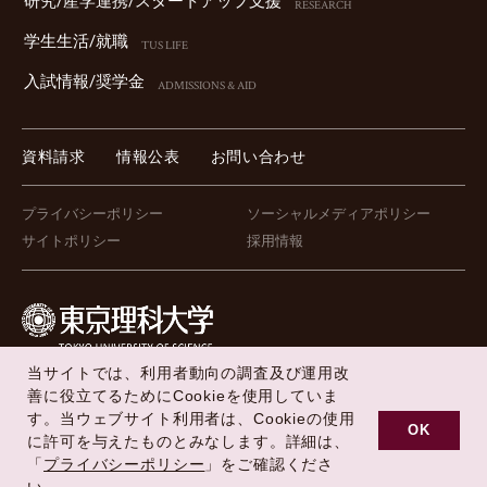
研究/産学連携/スタートアップ⽀援
RESEARCH
学⽣⽣活/就職
TUS LIFE
⼊試情報/奨学⾦
ADMISSIONS & AID
資料請求
情報公表
お問い合わせ
プライバシーポリシー
ソーシャルメディアポリシー
サイトポリシー
採用情報
当サイトでは、利用者動向の調査及び運用改
FOLLOW US !
善に役立てるためにCookieを使用していま
す。当ウェブサイト利用者は、Cookieの使用
OK
に許可を与えたものとみなします。詳細は、
「
プライバシーポリシー
」をご確認くださ
Copyright © Tokyo University of Science All Rights Reserved.