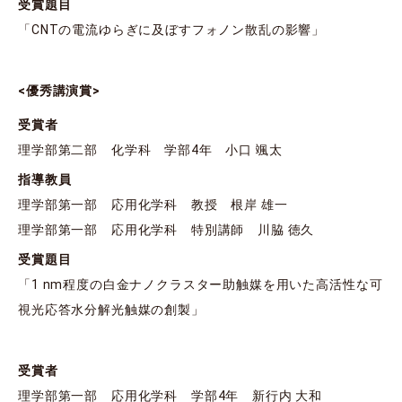
受賞題目
「CNTの電流ゆらぎに及ぼすフォノン散乱の影響」
<優秀講演賞>
受賞者
理学部第二部 化学科 学部4年 小口 颯太
指導教員
理学部第一部 応用化学科 教授 根岸 雄一
理学部第一部 応用化学科 特別講師 川脇 徳久
受賞題目
「1 nm程度の⽩⾦ナノクラスター助触媒を⽤いた⾼活性な可
視光応答⽔分解光触媒の創製」
受賞者
理学部第一部 応用化学科 学部4年 新行内 大和