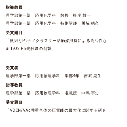
指導教員
理学部第一部 応用化学科 教授 根岸 雄一
理学部第一部 応用化学科 特別講師 川脇 徳久
受賞題目
「微細なPtナノクラスター助触媒担持による⾼活性な
SrTiO3:Rh光触媒の創製」
受賞者
理学部第⼀部 応用物理学科 学部4年 吉武 晃⽣
指導教員
理学部第一部 応用物理学科 准教授 中嶋 宇史
受賞題目
「VDCN/VAc共重合体の圧電能の最⼤化に関する研究」