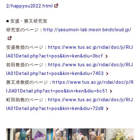
2/happyou2022.html
■ 安盛・勝又研究室
研究室のページ：
http://yasumori-lab.moon.bindcloud.jp/
安盛教授のページ：
https://www.tus.ac.jp/ridai/doc/ji/RIJ
IA01Detail.php?act=pos&kin=ken&diu=3bcf
前田教授のページ：
https://www.tus.ac.jp/ridai/doc/ji/RIJ
IA01Detail.php?act=pos&kin=ken&diu=7453
勝又准教授のページ：
https://www.tus.ac.jp/ridai/doc/ji/R
IJIA01Detail.php?act=pos&kin=ken&diu=6c51
町田助教のページ：
https://www.tus.ac.jp/ridai/doc/ji/RIJ
IA01Detail.php?act=pos&kin=ken&diu=72d8