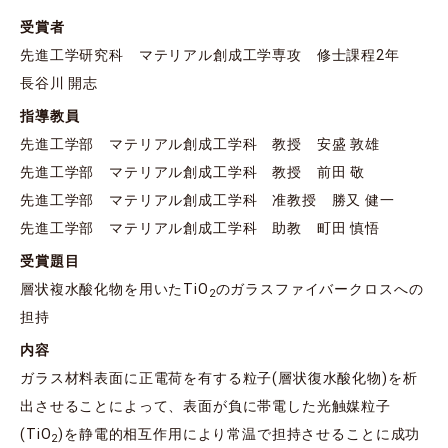
受賞者
先進工学研究科 マテリアル創成工学専攻 修士課程2年
長谷川 開志
指導教員
先進工学部 マテリアル創成工学科 教授 安盛 敦雄
先進工学部 マテリアル創成工学科 教授 前田 敬
先進工学部 マテリアル創成工学科 准教授 勝又 健一
先進工学部 マテリアル創成工学科 助教 町田 慎悟
受賞題目
層状複水酸化物を用いたTiO
のガラスファイバークロスへの
2
担持
内容
ガラス材料表面に正電荷を有する粒子(層状復水酸化物)を析
出させることによって、表面が負に帯電した光触媒粒子
(TiO
)を静電的相互作用により常温で担持させることに成功
2