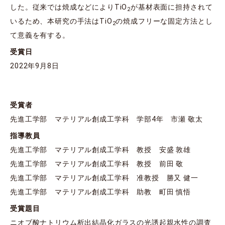
した。従来では焼成などによりTiO
が基材表面に担持されて
2
いるため、本研究の手法はTiO
の焼成フリーな固定方法とし
2
て意義を有する。
受賞日
2022年9月8日
受賞者
先進工学部 マテリアル創成工学科 学部4年 市瀬 敬太
指導教員
先進工学部 マテリアル創成工学科 教授 安盛 敦雄
先進工学部 マテリアル創成工学科 教授 前田 敬
先進工学部 マテリアル創成工学科 准教授 勝又 健一
先進工学部 マテリアル創成工学科 助教 町田 慎悟
受賞題目
ニオブ酸ナトリウム析出結晶化ガラスの光誘起親水性の調査