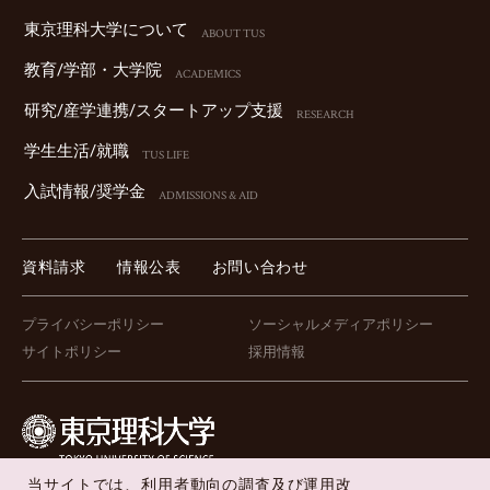
東京理科⼤学について
ABOUT TUS
教育/学部・⼤学院
ACADEMICS
研究/産学連携/スタートアップ⽀援
RESEARCH
学⽣⽣活/就職
TUS LIFE
⼊試情報/奨学⾦
ADMISSIONS & AID
資料請求
情報公表
お問い合わせ
プライバシーポリシー
ソーシャルメディアポリシー
サイトポリシー
採用情報
当サイトでは、利用者動向の調査及び運用改