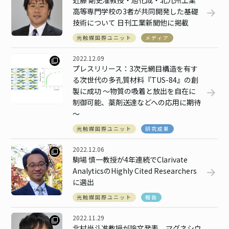
近藤 剛史准教授・旭化成・北九州工業
高等専門学校の3者が共同開発した基礎
技術について 日刊工業新聞他に掲載
光触媒国際ユニット
メディア
2022.12.09
プレスリリース：3次元網目構造を有す
る次世代の多孔質材料『TUS-84』の創
製に成功 ～物質の吸着と放出を自在に
制御可能、薬剤送達などへの応用に期待
～
光触媒国際ユニット
研究成果
2022.12.06
駒場 慎一教授が4年連続でClarivate
AnalyticsのHighly Cited Researchers
に選出
光触媒国際ユニット
報告
2022.11.29
北村尚斗准教授が論文発表。マグネシウ