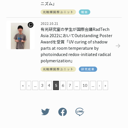
ニズム」
光触媒国際ユニット
報告
2022.10.21
有光研究室の学生が国際会議RadTech
Asia 2022においてOutstanding Poster
Awardを受賞「UV curing of shadow
parts at room temperature by
photoinduced redox-initiated radical
polymerization」
光触媒国際ユニット
研究成果
«
‹
...
3
4
5
6
7
...
10
...
›
»