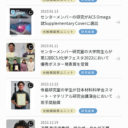
2023.01.13
センターメンバーの研究がACS Omega
誌Supplementary Coverに選出
光触媒国際ユニット
研究成果
2023.01.11
センターメンバー研究室の大学院生らが
第12回CSJ化学フェスタ2022において
優秀ポスター発表賞を受賞
光触媒国際ユニット
研究成果
2022.12.22
寺島研究室の学生が日本材料科学会スマ
ート・マテリアル研究会講演会において
若手奨励賞
光触媒国際ユニット
研究成果
2022.12.19