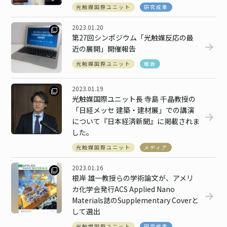
光触媒国際ユニット
研究成果
2023.01.20
第27回シンポジウム「光触媒反応の最
近の展開」開催報告
光触媒国際ユニット
報告
2023.01.19
光触媒国際ユニット長 寺島 千晶教授の
「日経メッセ 建築・建材展」での講演
について『日本経済新聞』に掲載されま
した。
光触媒国際ユニット
メディア
2023.01.16
根岸 雄一教授らの学術論文が、アメリ
カ化学会発行ACS Applied Nano
Materials誌のSupplementary Coverと
して選出
光触媒国際ユニット
研究成果