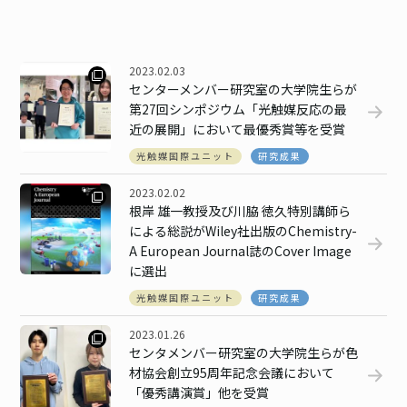
ご寄付のお願い
ユニオン
2023.02.03
センターメンバー研究室の大学院生らが
第27回シンポジウム「光触媒反応の最
見学
近の展開」において最優秀賞等を受賞
光触媒国際ユニット
研究成果
お問い合わせ
2023.02.02
根岸 雄一教授及び川脇 徳久特別講師ら
検索
による総説がWiley社出版のChemistry-
A European Journal誌のCover Image
に選出
光触媒国際ユニット
研究成果
JP
EN
2023.01.26
センタメンバー研究室の大学院生らが色
材協会創立95周年記念会議において
「優秀講演賞」他を受賞