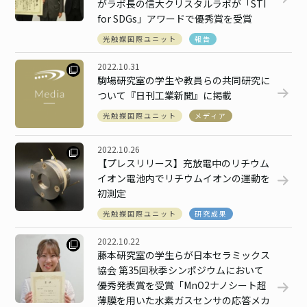
がラボ長の信大クリスタルラボが「STI
for SDGs」アワードで優秀賞を受賞
光触媒国際ユニット
報告
2022.10.31
駒場研究室の学生や教員らの共同研究に
ついて『日刊工業新聞』に掲載
光触媒国際ユニット
メディア
2022.10.26
【プレスリリース】充放電中のリチウム
イオン電池内でリチウムイオンの運動を
初測定
光触媒国際ユニット
研究成果
2022.10.22
藤本研究室の学生らが日本セラミックス
協会 第35回秋季シンポジウムにおいて
優秀発表賞を受賞「MnO2ナノシート超
薄膜を用いた水素ガスセンサの応答メカ