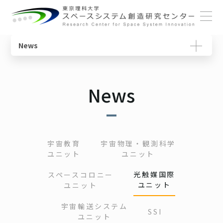
ホーム
News
概要
宇宙教育ユニット
センターの役割
動画で学ぶ基礎知識
センターについて
News
センター長ごあいさつ
宇宙物理・観測科学ユニット
研究一覧
教育コンテンツ
メンバー
体制・組織
スペースコロニーユニット
ニュースレター
各ユニット
光触媒国際ユニット
書籍
研究について
宇宙教育
宇宙物理・観測科学
ユニット
ユニット
施設・設備
宇宙輸送システムユニット
用語集
SSIチュートリアル
光触媒国際
スペースコロニー
ユニット
ユニット
宇宙輸送システム
SSI
ユニット