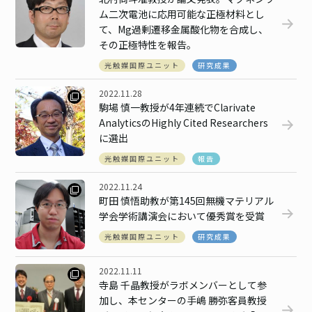
ム二次電池に応用可能な正極材料とし
て、Mg過剰遷移金属酸化物を合成し、
その正極特性を報告。
光触媒国際ユニット
研究成果
2022.11.28
駒場 慎一教授が4年連続でClarivate
AnalyticsのHighly Cited Researchers
に選出
光触媒国際ユニット
報告
2022.11.24
町田 慎悟助教が第145回無機マテリアル
学会学術講演会において優秀賞を受賞
光触媒国際ユニット
研究成果
2022.11.11
寺島 千晶教授がラボメンバーとして参
加し、本センターの手嶋 勝弥客員教授