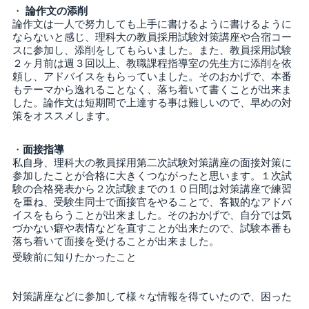
・
論作文の添削
論作文は一人で努力しても上手に書けるように書けるように
ならないと感じ、理科大の教員採用試験対策講座や合宿コー
スに参加し、添削をしてもらいました。また、教員採用試験
２ヶ月前は週３回以上、教職課程指導室の先生方に添削を依
頼し、アドバイスをもらっていました。そのおかげで、本番
もテーマから逸れることなく、落ち着いて書くことが出来ま
した。論作文は短期間で上達する事は難しいので、早めの対
策をオススメします。
・
面接指導
私自身、理科大の教員採用第二次試験対策講座の面接対策に
参加したことが合格に大きくつながったと思います。１次試
験の合格発表から２次試験までの１０日間は対策講座で練習
を重ね、受験生同士で面接官をやることで、客観的なアドバ
イスをもらうことが出来ました。そのおかげで、自分では気
づかない癖や表情などを直すことが出来たので、試験本番も
落ち着いて面接を受けることが出来ました。
受験前に知りたかったこと
対策講座などに参加して様々な情報を得ていたので、困った