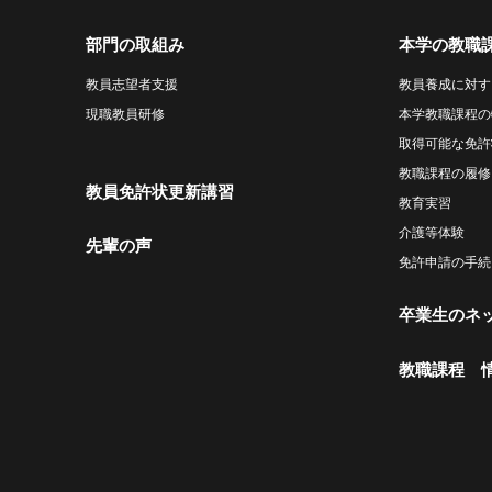
部門の取組み
本学の教職
教員志望者支援
教員養成に対す
現職教員研修
本学教職課程の
取得可能な免許
教職課程の履修
教員免許状更新講習
教育実習
介護等体験
先輩の声
免許申請の手続
卒業生のネ
教職課程 