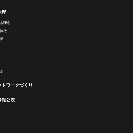
課程
る理念
特徴
状
き
ットワークづくり
情報公表