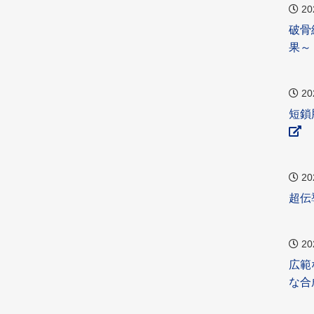
20
破骨
果～
20
短鎖
20
超伝
20
広範
な合