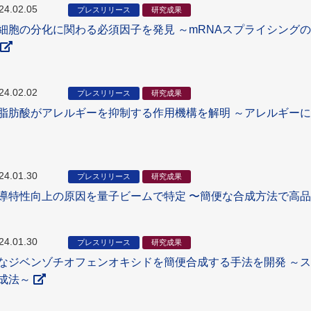
24.02.05
プレスリリース
研究成果
細胞の分化に関わる必須因子を発見 ～mRNAスプライシング
24.02.02
プレスリリース
研究成果
脂肪酸がアレルギーを抑制する作用機構を解明 ～アレルギー
24.01.30
プレスリリース
研究成果
導特性向上の原因を量子ビームで特定 〜簡便な合成方法で高
24.01.30
プレスリリース
研究成果
なジベンゾチオフェンオキシドを簡便合成する手法を開発 ～
成法～