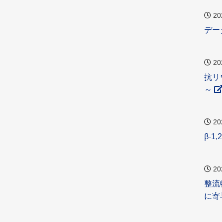
20
デー
20
抗リ
～
20
β-
20
整流
に寄