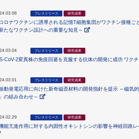
24.03.08
プレスリリース
研究成果
コロナワクチンに誘導される記憶T細胞集団がワクチン接種ご
新たなワクチン設計への重要な知見～
24.03.04
プレスリリース
研究成果
RS-CoV-2変異株の免疫回避を克服する抗体の開発に成功 ワ
24.03.01
プレスリリース
研究成果
振動発電応用に向けた新奇磁歪材料の開発指針を提示 ～磁気
」の組み合わせ～
24.02.29
プレスリリース
研究成果
機能亢進作用に対する内因性オキシトシンの影響を神経回路レ