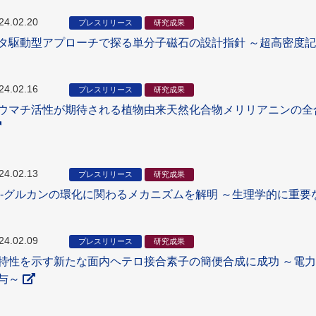
24.02.20
プレスリリース
研究成果
タ駆動型アプローチで探る単分子磁石の設計指針 ～超高密度
24.02.16
プレスリリース
研究成果
ウマチ活性が期待される植物由来天然化合物メリリアニンの全
24.02.13
プレスリリース
研究成果
1,2-グルカンの環化に関わるメカニズムを解明 ～生理学的に重要
24.02.09
プレスリリース
研究成果
特性を示す新たな面内ヘテロ接合素子の簡便合成に成功 ～電
与～