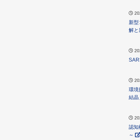
20
新型
解と
20
SA
20
環境
結晶
20
認知
～