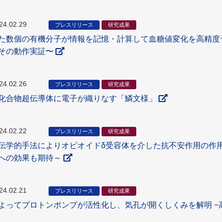
24.02.29
プレスリリース
研究成果
た数個の有機分子が情報を記憶・計算して血糖値変化を高精度予
その動作実証〜
24.02.26
プレスリリース
研究成果
化合物超伝導体に電子が織りなす「鱗文様」
24.02.22
プレスリリース
研究成果
伝学的手法によりオピオイドδ受容体を介した抗不安作用の作
への効果も期待～
24.02.21
プレスリリース
研究成果
よってプロトンポンプが活性化し、気孔が開くしくみを解明 −