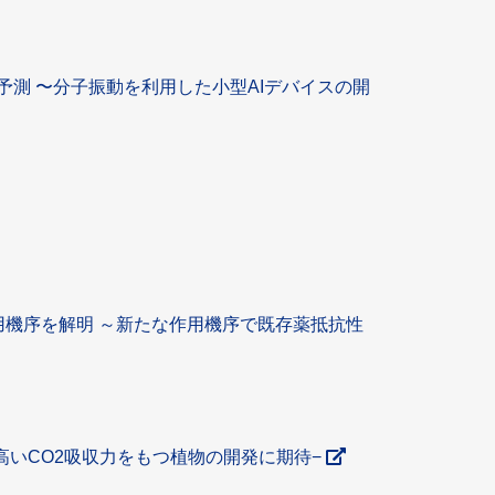
測 〜分子振動を利用した小型AIデバイスの開
用機序を解明 ～新たな作用機序で既存薬抵抗性
高いCO2吸収力をもつ植物の開発に期待−