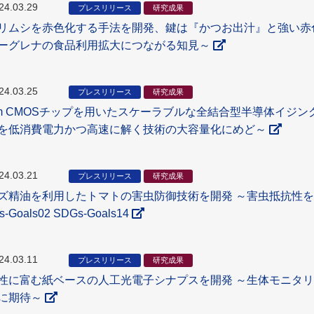
24.03.29
プレスリリース
研究成果
リムシを赤色化する手法を開発、鍵は『かつお出汁』と強い赤
ーグレナの食品利用拡大につながる知見～
24.03.25
プレスリリース
研究成果
nm CMOSチップを用いたスケーラブルな全結合型半導体イジ
を低消費電力かつ高速に解く技術の大容量化にめど～
24.03.21
プレスリリース
研究成果
ズ精油を利用したトマトの害虫防御技術を開発 ～害虫抵抗性
-Goals02 SDGs-Goals14
24.03.11
プレスリリース
研究成果
性に富む紙ベースの人工光電子シナプスを開発 ～生体モニタ
に期待～