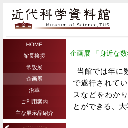
HOME
企画展 「身近な
館長挨拶
常設展
当館では年に
企画展
で遂行されて
沿革
スなどをわか
ご利用案内
とができる、大
主な展示品紹介