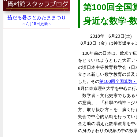
第100回全
身近な数学-
2018年 6月23日(土)
8月10日（金）は神楽坂キ
100年前の日本は、欧米で
をとりいれようとした大正デ
の頃日本中等教育数学会（日
立され新しい数学教育の普及
した。その
第100回全国算数
8月に東京理科大学を中心に行
数学者・文化史家でもある
の意義」、「科學の精神－少
方、取り扱ひ方－を、廣く行
究会で中心的活動を行ってい
金之助の唱えた数学教育を中
の身のまわりの現象の中の数