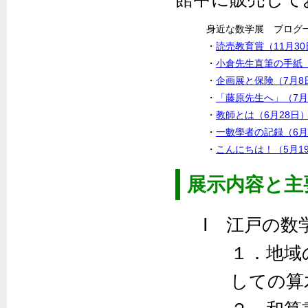
身近な数学展 ブログ
・
読売教育賞（11月30
・
小倉先生直筆の手紙（
・
企画展と保険（7月8
・
「藤原先生へ」（7月
・
教師とは（6月28日
・
一數學者の記録（6月
・
こんにちは！（5月1
展示内容と主
Ⅰ 江戸の数
１．地域
しての算