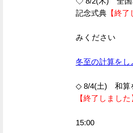
◇ 8/2(木)
記念式典
【終了
日本数
みください
ワーク
冬至の計算をし
会場：東
◇ 8/4(土)
【終了しました
会場：近代
15:00