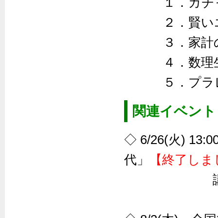
１．ガチ
２．賢い
３．家計
４．数理
５．プラ
関連イベント
◇ 6/26(火) 
代」
【終了しま
講演者：
会場：PO