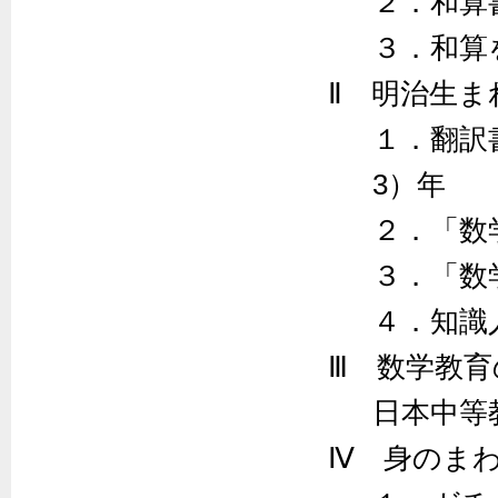
２．和算
３．和算
Ⅱ 明治生
１．翻訳
3）年
２．「数
３．「数
４．知識
Ⅲ 数学教育
日本中等
Ⅳ 身のま