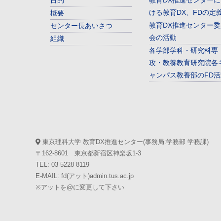
目的
教育DX推進センターに
ける教育DX、FDの定
概要
教育DX推進センター委
センター長あいさつ
会の活動
組織
各学部学科・研究科専
攻・教養教育研究院各
ャンパス教養部のFD活
東京理科大学 教育DX推進センター(事務局:学務部 学務課)
〒162-8601 東京都新宿区神楽坂1-3
TEL: 03-5228-8119
E-MAIL: fd(アット)admin.tus.ac.jp
※アットを@に変更して下さい