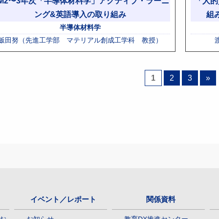
M2〜3年次「半導体材料学」アクティブ・ラーニ
「人的
ング&英語導入の取り組み
組
半導体材料学
飯田努（先進工学部 マテリアル創成工学科 教授）
1
2
3
»
イベント／レポート
関係資料