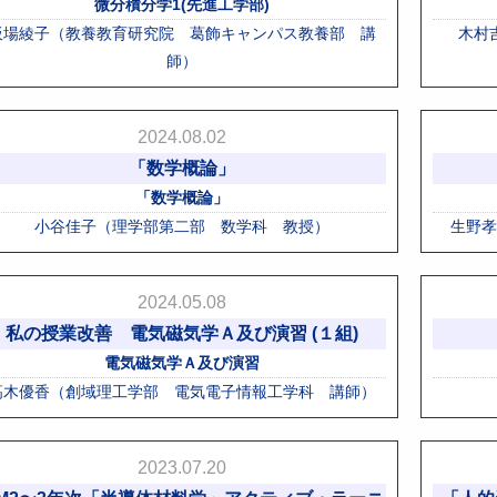
微分積分学1(先進工学部)
板場綾子（教養教育研究院 葛飾キャンパス教養部 講
木村
師）
2024.08.02
「数学概論」
「数学概論」
小谷佳子（理学部第二部 数学科 教授）
生野孝
2024.05.08
私の授業改善 電気磁気学Ａ及び演習 (１組)
電気磁気学Ａ及び演習
髙木優香（創域理工学部 電気電子情報工学科 講師）
2023.07.20