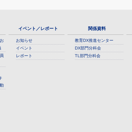
イベント／レポート
関係資料
お
お知らせ
教育DX推進センター
義
イベント
DX部門分科会
員
レポート
TL部門分科会
キ
動