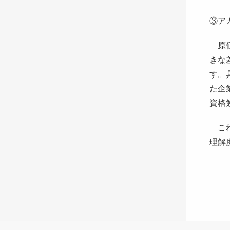
③ア
原価
きな
す。
た企
資格
これ
理解