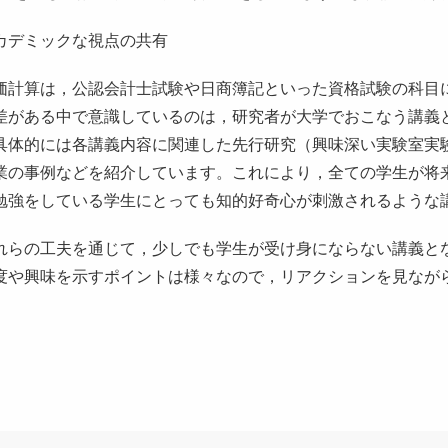
カデミックな視点の共有
計算は，公認会計士試験や日商簿記といった資格試験の科目
差がある中で意識しているのは，研究者が大学でおこなう講義
具体的には各講義内容に関連した先行研究（興味深い実験室実
業の事例などを紹介しています。これにより，全ての学生が将
勉強をしている学生にとっても知的好奇心が刺激されるような
らの工夫を通じて，少しでも学生が受け身にならない講義と
度や興味を示すポイントは様々なので，リアクションを見なが