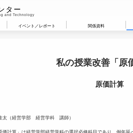
ンター
ing and Technology
イベント／レポート
関係資料
私の授業改善「原
原価計算
佳太（経営学部 経営学科 講師）
価計算」は経営学部経営学科の選択必修科目であり，例年延べ1