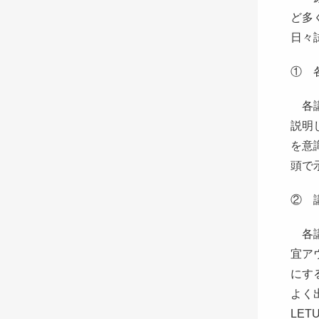
ど多
日々
① 
各講
説明
を意
頭で
② 
各講
宜ア
にす
よく
LE