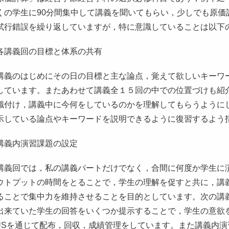
くの学生に90分間集中して講義を聞いてもらい，少しでも原価
試行錯誤を繰り返していますが，特に意識していることは以下
各講義回の目標と体系の共有
義のはじめにその日の目標と主な論点，覚えて欲しいキーワ
しています。またあわせて講義全１５回の中での位置づけも紹
識付け，講義中に今何をしているのかを理解してもらうように
示している論点やキーワードを説明できるように復習するよう
講義内演習課題の設定
義回では，私の講義パートだけでなく，合間に何度か学生に
ウトプットの時間をとることで，学生の理解を促すと共に，講
ることで集中力を維持させることを目的としています。次の講
出来ていた学生の回答をいくつか提示することで，学生の意欲
TUSを通じて配布，回収，成績管理をしています。また講義内演