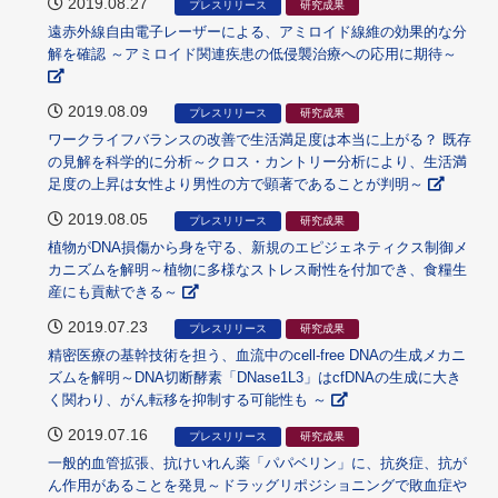
2019.08.27
プレスリリース
研究成果
遠赤外線自由電子レーザーによる、アミロイド線維の効果的な分
解を確認 ～アミロイド関連疾患の低侵襲治療への応用に期待～
2019.08.09
プレスリリース
研究成果
ワークライフバランスの改善で生活満足度は本当に上がる？ 既存
の見解を科学的に分析～クロス・カントリー分析により、生活満
足度の上昇は女性より男性の方で顕著であることが判明～
2019.08.05
プレスリリース
研究成果
植物がDNA損傷から身を守る、新規のエピジェネティクス制御メ
カニズムを解明～植物に多様なストレス耐性を付加でき、食糧生
産にも貢献できる～
2019.07.23
プレスリリース
研究成果
精密医療の基幹技術を担う、血流中のcell-free DNAの生成メカニ
ズムを解明～DNA切断酵素「DNase1L3」はcfDNAの生成に大き
く関わり、がん転移を抑制する可能性も ～
2019.07.16
プレスリリース
研究成果
一般的血管拡張、抗けいれん薬「パパベリン」に、抗炎症、抗が
ん作用があることを発見～ドラッグリポジショニングで敗血症や