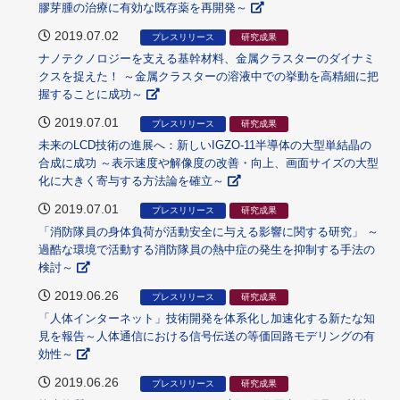
膠芽腫の治療に有効な既存薬を再開発～
2019.07.02
プレスリリース
研究成果
ナノテクノロジーを支える基幹材料、金属クラスターのダイナミ
クスを捉えた！ ～金属クラスターの溶液中での挙動を高精細に把
握することに成功～
2019.07.01
プレスリリース
研究成果
未来のLCD技術の進展へ：新しいIGZO‐11半導体の大型単結晶の
合成に成功 ～表示速度や解像度の改善・向上、画面サイズの大型
化に大きく寄与する方法論を確立～
2019.07.01
プレスリリース
研究成果
「消防隊員の身体負荷が活動安全に与える影響に関する研究」 ～
過酷な環境で活動する消防隊員の熱中症の発生を抑制する手法の
検討～
2019.06.26
プレスリリース
研究成果
「人体インターネット」技術開発を体系化し加速化する新たな知
見を報告～人体通信における信号伝送の等価回路モデリングの有
効性～
2019.06.26
プレスリリース
研究成果