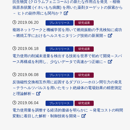
抗生物質 (クロラムフェニコール) の新たな作用点を発見 －植物
病原糸状菌 (イネいもち病菌) を用いた薬剤ターゲットの探索から
－ ヒトの副作用にも関与か？
2019.06.20
プレスリリース
研究成果
複雑ネットワークと機械学習を用いて燃焼振動の予兆検知に成功
～燃焼工学におけるヘルスモニタリング技術の新展開～
2019.06.18
プレスリリース
研究成果
電力使用の削減未達量を検出する技術を世界で初めて開発～スパ
ース再構成を利用し、少ないデータで高速かつ正確に～
2019.06.08
プレスリリース
研究成果
反強磁性交換相互作用に起因するダブロン―ホロン間引力の発見
～テラヘルツパルスを用いたモット絶縁体の電場効果の精密測定
と理論解析～
2019.06.04
プレスリリース
研究成果
電力使用量を調整する経済的価値を明らかに ～発電コストの時間
変動に着目した解析・制御技術を開発～