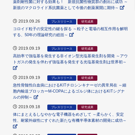
薬剤耐性菌に対する効果も！ 新規抗菌性物質群の創出に成功 ～
新規のマクロライド系抗菌薬として今後の創薬展開に期待～
2019.09.26
プレスリリース
研究成果
コロイド粒子の安定性の鍵を探る ～粒子と電場の相互作用を解明
する、50年の理論研究の総括～
2019.09.19
プレスリリース
研究成果
高効率で強塩基を発生する非イオン型光塩基発生剤を開発 ～アウ
トガスの発生を伴わず強塩基を発生する光塩基発生剤は世界初～
2019.09.19
プレスリリース
研究成果
急性骨髄性白血病におけるKITチロシンキナーゼの異常局在 ～細
胞内輸送ブロッカーM-COPAによるゴルジ体におけるKITシグナ
ルの抑制～
2019.09.18
プレスリリース
研究成果
体にまとえるしなやかな電子機器をめざして ～柔らかく、安定
性、耐紫外線性にすぐれた新たな有機半導体素材の開発に成功～