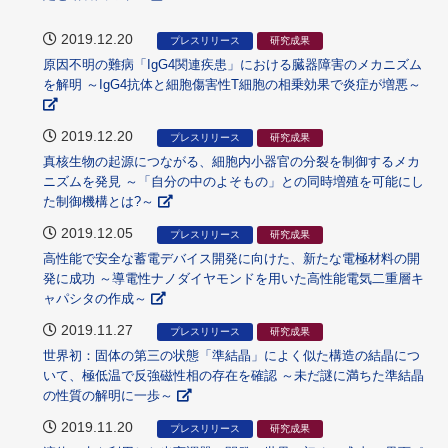
2019.12.20
プレスリリース
研究成果
原因不明の難病「IgG4関連疾患」における臓器障害のメカニズム
を解明 ～IgG4抗体と細胞傷害性T細胞の相乗効果で炎症が増悪～
2019.12.20
プレスリリース
研究成果
真核生物の起源につながる、細胞内小器官の分裂を制御するメカ
ニズムを発見 ～「自分の中のよそもの」との同時増殖を可能にし
た制御機構とは?～
2019.12.05
プレスリリース
研究成果
高性能で安全な蓄電デバイス開発に向けた、新たな電極材料の開
発に成功 ～導電性ナノダイヤモンドを用いた高性能電気二重層キ
ャパシタの作成～
2019.11.27
プレスリリース
研究成果
世界初：固体の第三の状態「準結晶」によく似た構造の結晶につ
いて、極低温で反強磁性相の存在を確認 ～未だ謎に満ちた準結晶
の性質の解明に一歩～
2019.11.20
プレスリリース
研究成果