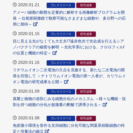
2020.01.21
プレスリリース
研究成果
アメーバ細胞の動態を定量的に解析する画像解析プログラムを開
発 ～位相差顕微鏡で観察可能なさまざまな細胞や、多分野への応
用に期待～
2020.01.15
プレスリリース
研究成果
目に見える光がなくても大丈夫!?遠赤色光で光合成を行えるシア
ノバクテリアの秘密を解明 ～光化学系Iにおける、クロロフィルf
の位置と機能の特定～
2020.01.15
プレスリリース
研究成果
リチウムイオン二次電池の欠点を克服する、新たな二次電池の開
発を目指して ～ナトリウムイオン電池の第一人者が、カリウムイ
オン電池の研究成果を公開～
2020.01.09
プレスリリース
研究成果
真菌と植物の攻防にみる細胞分化のメカニズム ～様々な機能・役
割を持つ細胞の分化が超微量の酢酸で誘導される～
2020.01.08
プレスリリース
研究成果
免疫微小環境を形作る支持細胞に分化可能な間葉系前駆細胞の特
定と培養法の確立