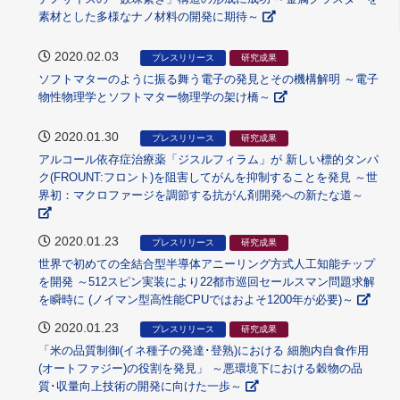
素材とした多様なナノ材料の開発に期待～
2020.02.03
プレスリリース
研究成果
ソフトマターのように振る舞う電子の発見とその機構解明 ～電子
物性物理学とソフトマター物理学の架け橋～
2020.01.30
プレスリリース
研究成果
アルコール依存症治療薬「ジスルフィラム」が 新しい標的タンパ
ク(FROUNT:フロント)を阻害してがんを抑制することを発見 ～世
界初：マクロファージを調節する抗がん剤開発への新たな道～
2020.01.23
プレスリリース
研究成果
世界で初めての全結合型半導体アニーリング方式人工知能チップ
を開発 ～512スピン実装により22都市巡回セールスマン問題求解
を瞬時に (ノイマン型高性能CPUではおよそ1200年が必要)～
2020.01.23
プレスリリース
研究成果
「米の品質制御(イネ種子の発達･登熟)における 細胞内自食作用
(オートファジー)の役割を発見」 ～悪環境下における穀物の品
質･収量向上技術の開発に向けた一歩～