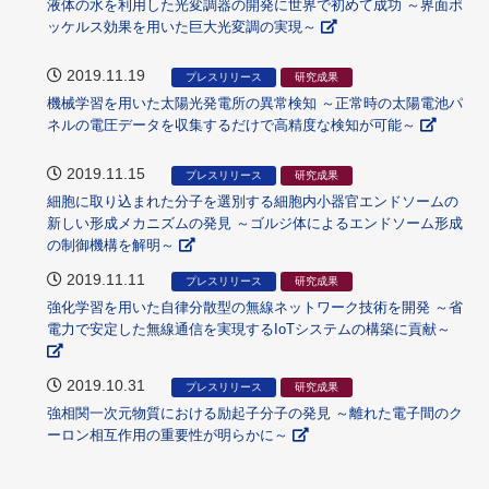
液体の水を利用した光変調器の開発に世界で初めて成功 ～界面ポ
ッケルス効果を用いた巨大光変調の実現～
2019.11.19
プレスリリース
研究成果
機械学習を用いた太陽光発電所の異常検知 ～正常時の太陽電池パ
ネルの電圧データを収集するだけで高精度な検知が可能～
2019.11.15
プレスリリース
研究成果
細胞に取り込まれた分子を選別する細胞内小器官エンドソームの
新しい形成メカニズムの発見 ～ゴルジ体によるエンドソーム形成
の制御機構を解明～
2019.11.11
プレスリリース
研究成果
強化学習を用いた自律分散型の無線ネットワーク技術を開発 ～省
電力で安定した無線通信を実現するIoTシステムの構築に貢献～
2019.10.31
プレスリリース
研究成果
強相関一次元物質における励起子分子の発見 ～離れた電子間のク
ーロン相互作用の重要性が明らかに～