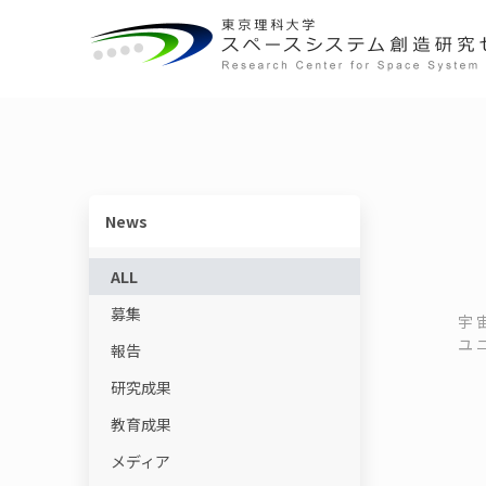
概要
宇宙教育ユニット
センターの役割
動画で学ぶ基礎知識
センター長ごあいさつ
宇宙物理・観測科学ユニット
研究一覧
教育コンテンツ
News
体制・組織
スペースコロニーユニット
ニュースレター
ALL
募集
各ユニット
光触媒国際ユニット
書籍
宇
ユ
報告
施設・設備
宇宙輸送システムユニット
用語集
研究成果
教育成果
メディア