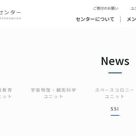
ご寄付のお願い
ユ
センターについて
メ
News
宙教育
宇宙物理・観測科学
スペースコロニー
ニット
ユニット
ユニット
SSI