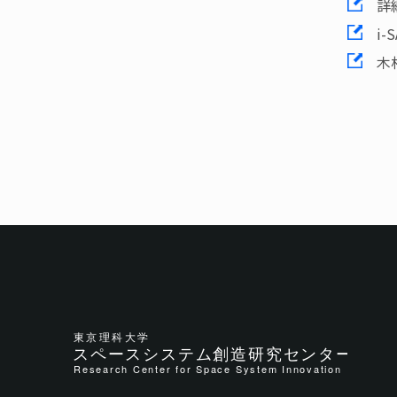
詳
i-SA
木村