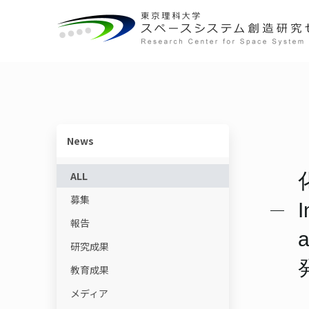
概要
宇宙教育ユニット
センターの役割
動画で学ぶ基礎知識
センター長ごあいさつ
宇宙物理・観測科学ユニット
研究一覧
教育コンテンツ
News
体制・組織
スペースコロニーユニット
ニュースレター
ALL
募集
各ユニット
光触媒国際ユニット
書籍
I
報告
施設・設備
宇宙輸送システムユニット
用語集
研究成果
教育成果
メディア