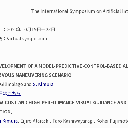
The International Symposium on Artificial In
2020年10月19日―23日
Virtual symposium
ELOPMENT OF A MODEL-PREDICTIVE-CONTROL-BASED AL
ZVOUS MANEUVERING SCENARIO」
. Gilimalage and
S. Kimura
細は
こちら
-COST AND HIGH-PERFORMANCE VISUAL GUIDANCE AND 
ATION」
i Kimura
, Eijiro Atarashi, Taro Kashiwayanagi, Kohei Fujimot