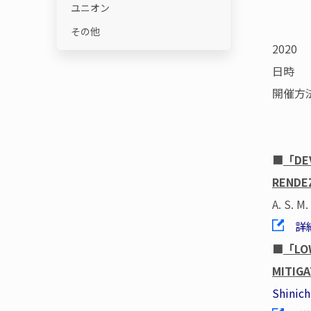
ユニオン
その他
2020
日時 ：
開催方法：
■
「DEV
RENDE
A. S. M
詳
■
「LOW
MITIG
Shinich