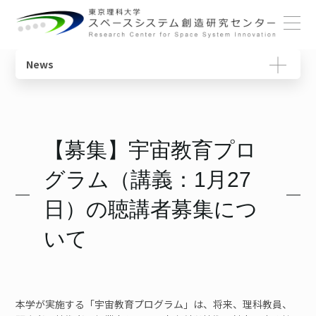
ホーム
News
概要
宇宙教育ユニット
センターの役割
動画で学ぶ基礎知識
センターについて
センター長ごあいさつ
宇宙物理・観測科学ユニット
研究一覧
教育コンテンツ
【募集】宇宙教育プロ
メンバー
体制・組織
スペースコロニーユニット
ニュースレター
グラム（講義：1月27
各ユニット
光触媒国際ユニット
書籍
研究について
日）の聴講者募集につ
施設・設備
宇宙輸送システムユニット
用語集
いて
SSIチュートリアル
本学が実施する「宇宙教育プログラム」は、将来、理科教員、