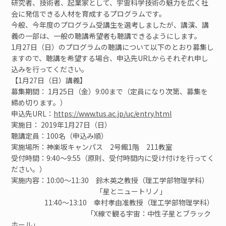
研究者、技術者、起業家として、宇宙科学技術の魅力を広く社
ご寄付のお願い
会に発信できる人材を育成するプログラムです。
今般、今年度のプログラム受講生を選考しましたが、講演、講
義の一部は、一般の聴講希望者も聴講できるようにします。
ユニオン
1月27日（日）のプログラムの聴講について以下のとおり募集し
ますので、聴講を希望する場合、申込先URLからそれぞれ申し
見学
込みを行ってください。
【1月27日（日）講義】
募集期間： 1月25日（金）9:00まで（定員になり次第、募集を
お問い合わせ
締め切ります。）
申込先URL：
https://www.tus.ac.jp/uc/entry.html
実施日： 2019年1月27日（日）
検索
聴講定員：100名（申込み順）
実施場所：神楽坂キャンパス 2号館1階 211教室
受付時間：9:40～9:55（原則、受付時間内に受け付けを行ってく
ださい。）
JP
EN
実施内容：10:00～11:30 鈴木英之教授（理工学部物理学科）
「星とニュートリノ」
11:40～13:10 幸村孝由准教授（理工学部物理学科）
「X線で観る宇宙：中性子星とブラック
ホール」