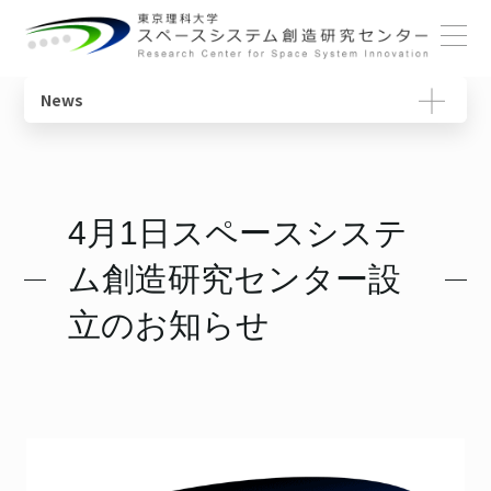
ホーム
News
概要
宇宙教育ユニット
センターの役割
動画で学ぶ基礎知識
センターについて
センター長ごあいさつ
宇宙物理・観測科学ユニット
研究一覧
教育コンテンツ
4月1日スペースシステ
メンバー
体制・組織
スペースコロニーユニット
ニュースレター
ム創造研究センター設
各ユニット
光触媒国際ユニット
書籍
研究について
立のお知らせ
施設・設備
宇宙輸送システムユニット
用語集
SSIチュートリアル