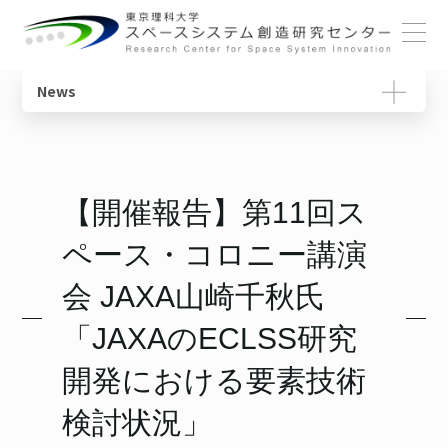
ホーム
News
概要
宇宙教育ユニット
センターの役割
動画で学ぶ基礎知識
センターについて
センター長ごあいさつ
宇宙物理・観測科学ユニット
研究一覧
教育コンテンツ
【開催報告】第11回ス
メンバー
体制・組織
スペースコロニーユニット
ニュースレター
ペース・コロニー講演
各ユニット
光触媒国際ユニット
書籍
研究について
会 JAXA山崎千秋氏
施設・設備
宇宙輸送システムユニット
用語集
「JAXAのECLSS研究
SSIチュートリアル
開発における要素技術
検討状況」