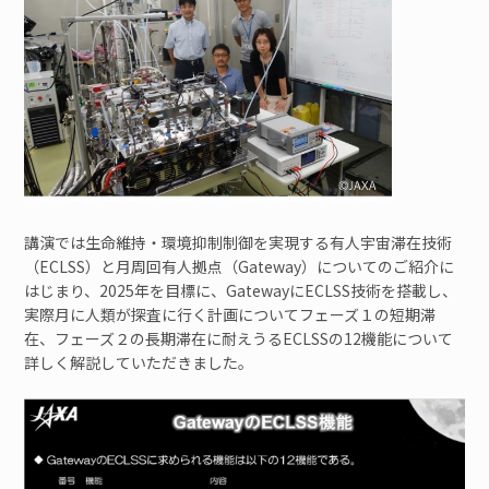
講演では生命維持・環境抑制制御を実現する有人宇宙滞在技術
（ECLSS）と月周回有人拠点（Gateway）についてのご紹介に
はじまり、2025年を目標に、GatewayにECLSS技術を搭載し、
実際月に人類が探査に行く計画についてフェーズ１の短期滞
在、フェーズ２の長期滞在に耐えうるECLSSの12機能について
詳しく解説していただきました。