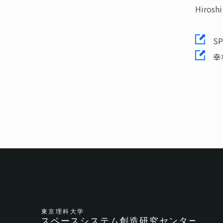
Hiroshi
SPIE
幸村