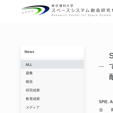
概要
宇宙教育ユニット
センターの役割
動画で学ぶ基礎知識
センター長ごあいさつ
宇宙物理・観測科学ユニット
研究一覧
教育コンテンツ
News
S
体制・組織
スペースコロニーユニット
ニュースレター
ALL
募集
各ユニット
光触媒国際ユニット
書籍
報告
施設・設備
宇宙輸送システムユニット
用語集
研究成果
教育成果
SPIE. 
メディア
会 期：