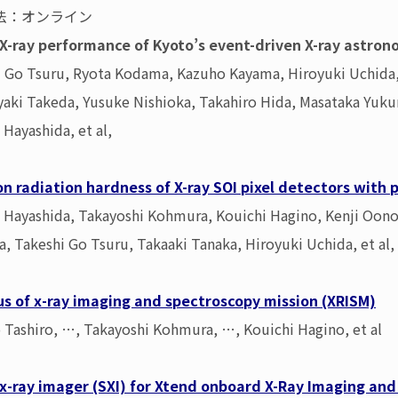
法：オンライン
X-ray performance of Kyoto’s event-driven X-ray astrono
 Go Tsuru, Ryota Kodama, Kazuho Kayama, Hiroyuki Uchida, T
yaki Takeda, Yusuke Nishioka, Takahiro Hida, Masataka Yu
 Hayashida, et al,
on radiation hardness of X-ray SOI pixel detectors with
 Hayashida, Takayoshi Kohmura, Kouichi Hagino, Kenji Oono,
a, Takeshi Go Tsuru, Takaaki Tanaka, Hiroyuki Uchida, et al,
us of x-ray imaging and spectroscopy mission (XRISM)
Tashiro, …, Takayoshi Kohmura, …, Kouichi Hagino, et al
 x-ray imager (SXI) for Xtend onboard X-Ray Imaging and