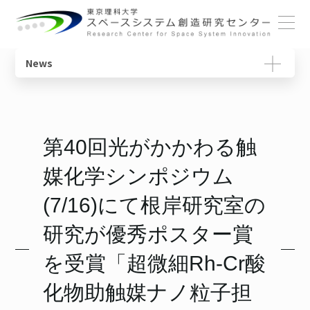
ホーム
News
概要
宇宙教育ユニット
センターの役割
動画で学ぶ基礎知識
センターについて
センター長ごあいさつ
宇宙物理・観測科学ユニット
研究一覧
教育コンテンツ
第40回光がかかわる触
メンバー
体制・組織
スペースコロニーユニット
ニュースレター
媒化学シンポジウム
各ユニット
光触媒国際ユニット
書籍
研究について
(7/16)にて根岸研究室の
施設・設備
宇宙輸送システムユニット
用語集
研究が優秀ポスター賞
SSIチュートリアル
を受賞「超微細Rh-Cr酸
化物助触媒ナノ粒子担