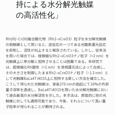
持による水分解光触媒
ご寄付のお願い
の高活性化」
ユニオン
見学
Rh(III)−Cr(III)複合酸化物（Rh2–xCrxO3）粒子を水分解光触媒
の助触媒として用いると、逆反応の一つである光酸素還元反応
お問い合わせ
を抑制し、活性が向上すると報告されている。しかし、従来法
を用いた場合では、極微細なRh2–xCrxO3ナノ粒子（<2 nm）を
光触媒上に単分散に担持させることは困難である。本研究で
検索
は、超微細なRh錯体（<1 nm）を液相還元法によって合成し、
その大きさを制御したままRh2–xCrxO3ナノ粒子（~1.3 nm）と
して光触媒BaLa4Ti4O15上に担持する新しい方法を確立した。
こうして得られた光触媒は、波長270 nmの励起にて16%の外部
JP
EN
量子収率を達成し、BaLa4Ti4O15を用いた水分解光触媒におい
て過去最高の水分解活性を示した。本手法は、原理的に他の光
触媒に対しても適用可能であり、今後、それらについて高い量
子粒率が得られることが期待される。