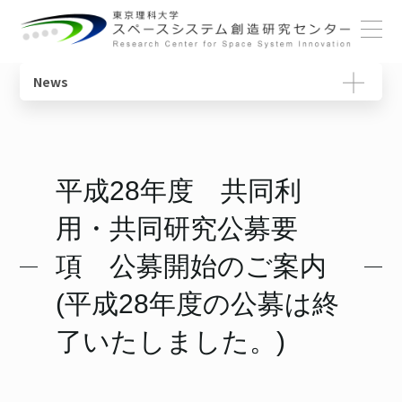
ホーム
News
概要
宇宙教育ユニット
センターの役割
動画で学ぶ基礎知識
センターについて
センター長ごあいさつ
宇宙物理・観測科学ユニット
研究一覧
教育コンテンツ
平成28年度 共同利
メンバー
体制・組織
スペースコロニーユニット
ニュースレター
用・共同研究公募要
各ユニット
光触媒国際ユニット
書籍
研究について
項 公募開始のご案内
施設・設備
宇宙輸送システムユニット
用語集
(平成28年度の公募は終
SSIチュートリアル
了いたしました。)