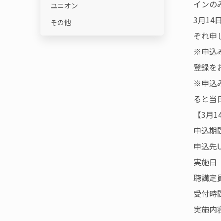
インの
ユニオン
3月1
その他
ぞれ申
※申込
登録を
※申込
ると当
【3月
申込期
申込先U
実施日 
聴講定
受付時間
実施内容