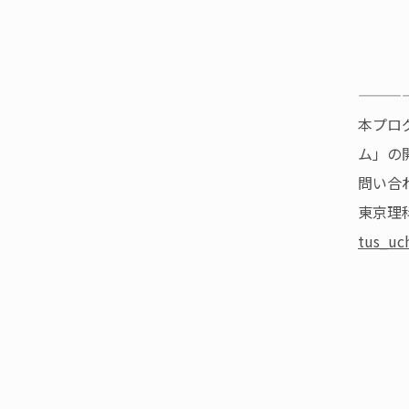
「微
12:30
「The 
———
本プロ
ム」の
問い合
東京理
tus_uc