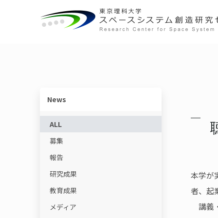
概要
宇宙教育ユニット
センターの役割
動画で学ぶ基礎知識
センター長ごあいさつ
宇宙物理・観測科学ユニット
研究一覧
教育コンテンツ
News
体制・組織
スペースコロニーユニット
ニュースレター
ALL
募集
各ユニット
光触媒国際ユニット
書籍
報告
施設・設備
宇宙輸送システムユニット
用語集
研究成果
本学が
者、起
教育成果
講義・
メディア