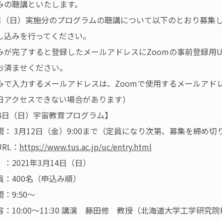
みの聴講といたします。
4日（日）実施分のプログラムの聴講について以下のとおり募集
し込みを行ってください。
みが完了すると登録したメールアドレスにZoomの事前登録用UR
お済ませください。
みで入力するメールアドレスは、Zoomで使用するメールアド
日アクセスできない場合があります）
14日（日）宇宙教育プログラム】
間： 3月12日（金）9:00まで（定員になり次第、募集を締め切
RL：
https://www.tus.ac.jp/uc/entry.html
：2021年3月14日（日）
員：400名（申込み順）
：9:50～
：10:00～11:30 講演 藤田修 教授（北海道大学工学研究