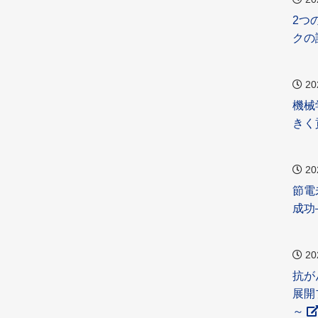
2つ
クの
20
機械
きく
20
節電
成功
20
抗が
展開
～