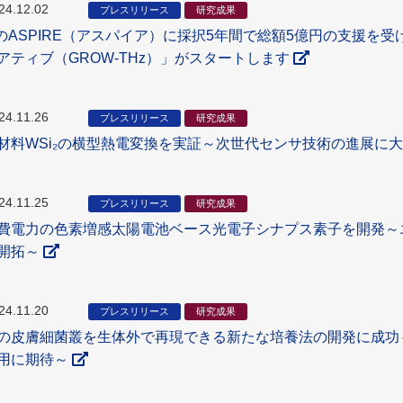
24.12.02
プレスリリース
研究成果
TのASPIRE（アスパイア）に採択5年間で総額5億円の支援
アティブ（GROW-THz）」がスタートします
24.11.26
プレスリリース
研究成果
材料WSi₂の横型熱電変換を実証～次世代センサ技術の進展に
24.11.25
プレスリリース
研究成果
費電力の色素増感太陽電池ベース光電子シナプス素子を開発～
開拓～
24.11.20
プレスリリース
研究成果
の皮膚細菌叢を生体外で再現できる新たな培養法の開発に成功
用に期待～