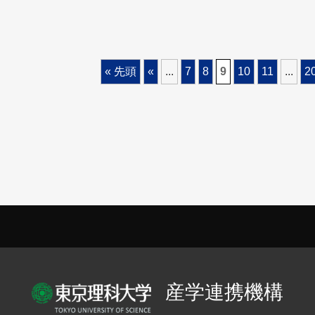
« 先頭
«
...
7
8
9
10
11
...
2
産学連携機構