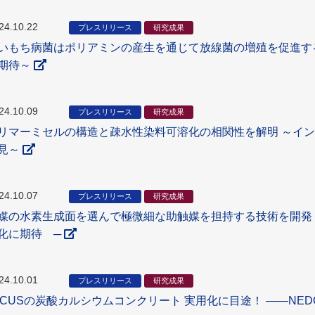
24.10.22
プレスリリース
研究成果
いもち病菌はポリアミンの産生を通じて放線菌の増殖を促進す
期待～
24.10.09
プレスリリース
研究成果
リマーミセルの構造と疎水性染料可溶化の相関性を解明 ～イ
見～
24.10.07
プレスリリース
研究成果
媒の水素生成面を選んで極微細な助触媒を担持する技術を開発
化に期待 ─
24.10.01
プレスリリース
研究成果
CCUSの炭酸カルシウムコンクリート 実用化に目途！ ――N