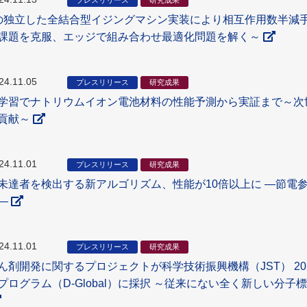
プレスリリース
研究成果
の独立した全結合型イジングマシン実装により相互作用数半減
課題を克服、エッジで組み合わせ最適化問題を解く～
24.11.05
プレスリリース
研究成果
学習でナトリウムイオン電池材料の性能予測から実証まで～次
貢献～
24.11.01
プレスリリース
研究成果
未達者を検出する新アルゴリズム、性能が10倍以上に ―節電
―
24.11.01
プレスリリース
研究成果
ん剤開発に関するプロジェクトが科学技術振興機構（JST） 2
プログラム（D-Global）に採択 ～従来にない全く新しい分