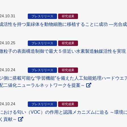
24.10.31
プレスリリース
研究成果
成活性を持つ葉緑体を動物細胞に移植することに成功 ―光合
24.10.25
プレスリリース
研究成果
微粒子の表面構造制御で最大５倍近い水素製造触媒活性を実現
24.10.24
プレスリリース
研究成果
ジ側に搭載可能な“学習機能”を備えた人工知能処理ハードウエ
配二値化ニューラルネットワークを提案～
24.10.24
プレスリリース
研究成果
における匂い（VOC）の作用と認識メカニズムに迫る ～環境
く貢献～