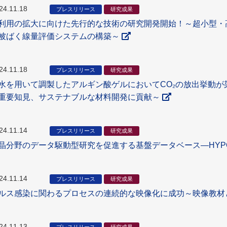
24.11.18
プレスリリース
研究成果
利用の拡大に向けた先行的な技術の研究開発開始！～超小型・
被ばく線量評価システムの構築～
24.11.18
プレスリリース
研究成果
水を用いて調製したアルギン酸ゲルにおいてCO₂の放出挙動
重要知見、サステナブルな材料開発に貢献～
24.11.14
プレスリリース
研究成果
晶分野のデータ駆動型研究を促進する基盤データベース―HYP
24.11.14
プレスリリース
研究成果
ルス感染に関わるプロセスの連続的な映像化に成功～映像教材
24.11.13