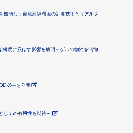
高機能な宇宙放射線環境の計測技術とリアルタ
が架橋度に及ぼす影響を解明～ゲルの物性を制御
OD-X―を公開
としての有用性も期待～