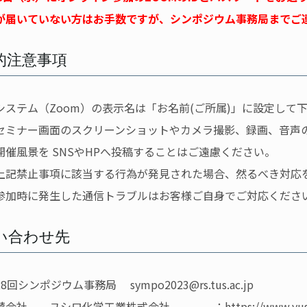
届いていない方はお手数ですが、シンポジウム事務局までご
的注意事項
テム（Zoom）の表示名は「お名前(ご所属)」に設定して
ナー画面のスクリーンショットやカメラ撮影、録画、音声の
風景を SNSやHPへ投稿することはご遠慮ください。
禁止事項に該当する行為が発見された場合、然るべき対応を
時に発生した通信トラブルはお客様ご自身でご対応くださ
い合わせ先
シンポジウム事務局 sympo2023@rs.tus.ac.jp
会社 ユシロ化学工業株式会社 ：
https://www.yus