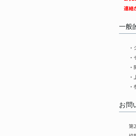
連絡が
一般
・シス
・セミ
・開催
・上記
・参加
お問
第28回
協賛