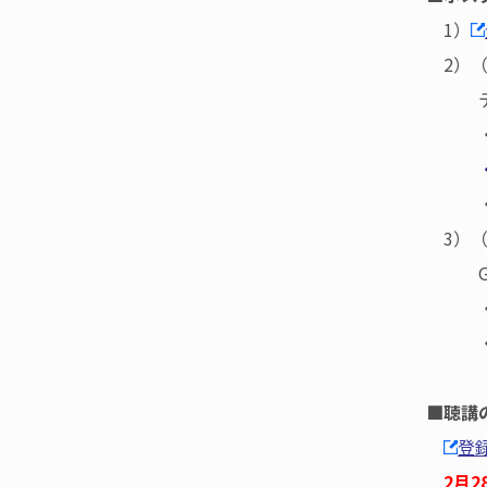
1）
2）（
テンプ
・シ
・要
3）（
Grap
・要旨G
・Gra
■聴講
登
2月