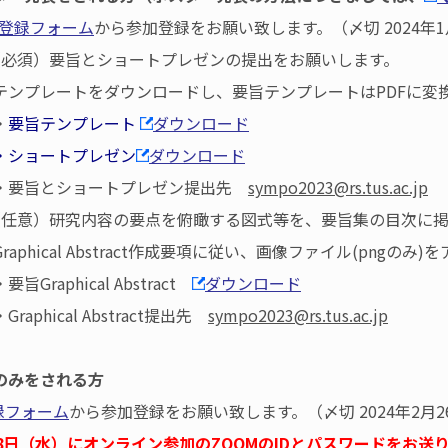
登録フォーム
から参加登録をお願い致します。（〆切 2024年1
必須）要旨とショートプレゼンの提出をお願いします。
レートをダウンロードし、要旨テンプレートはPDFに変換
・
要旨テンプレート
ダウンロード
ョートプレゼン
ダウンロード
旨とショートプレゼン提出先
sympo2023@rs.tus.ac.jp
任意）研究内容の要点を俯瞰する図式等を、要旨集の目次に掲
hical Abstract作成要項に従い、画像ファイル(pngのみ
raphical Abstract
ダウンロード
phical Abstract提出先
sympo2023@rs.tus.ac.jp
のみをされる方
録フォーム
から参加登録をお願い致します。（〆切 2024年2月2
28日（水）にオンライン参加のZOOMのIDとパスワードをお送