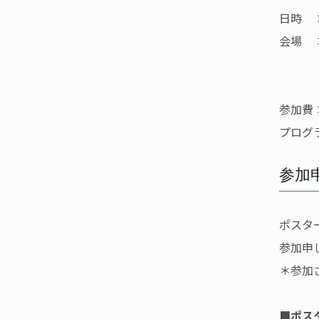
日時 ：
会場 
1号館
8号館
参加費
プログ
参加
ポスタ
参加申
＊参加
■ポス