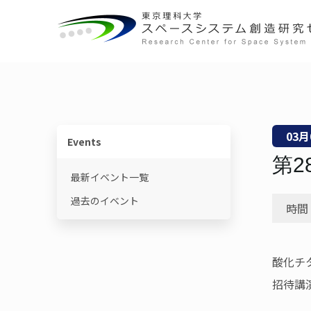
概要
宇宙教育ユニット
センターの役割
動画で学ぶ基礎知識
03
月
センター長ごあいさつ
宇宙物理・観測科学ユニット
研究一覧
教育コンテンツ
Events
第
体制・組織
スペースコロニーユニット
ニュースレター
最新イベント一覧
過去のイベント
各ユニット
光触媒国際ユニット
書籍
時間：
施設・設備
宇宙輸送システムユニット
用語集
酸化チ
招待講