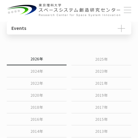
ホーム
Events
概要
宇宙教育ユニット
センターの役割
動画で学ぶ基礎知識
センターについて
センター長ごあいさつ
宇宙物理・観測科学ユニット
研究一覧
教育コンテンツ
2026年
2025年
メンバー
体制・組織
スペースコロニーユニット
ニュースレター
2024年
2023年
各ユニット
光触媒国際ユニット
書籍
2022年
2021年
研究について
2020年
2019年
施設・設備
宇宙輸送システムユニット
用語集
2018年
2017年
SSIチュートリアル
2016年
2015年
2014年
2013年