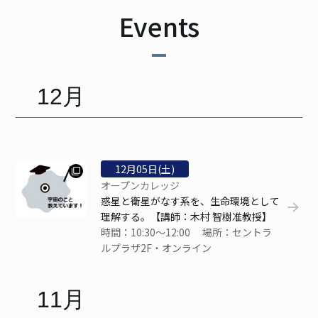
ご寄付のお願い
Events
ユニオン
12月
見学
お問い合わせ
12
月
05
日(土)
検索
オープンカレッジ
惑星と衛星がなす系を、生命環境として
理解する。【講師：木村 智樹准教授】
時間：10:30～12:00 場所：セントラ
JP
EN
ルプラザ2F・オンライン
11月