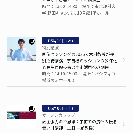
時間：13:00-14:30 場所：東京理科大
学 野田キャンパス 10号館1階ホール
06
月
10
日(水)
特別講演
画像センシング展2026で木村教授が特
別招待講演「宇宙機ミッションの多様化
と民生画像技術の宇宙活用への期待」
時間：14:10-15:00 場所：パシフィコ
横浜展示ホールD
06
月
06
日(土)
オープンカレッジ
表面張力の不思議：宇宙での流体の振る
舞い【講師：上野 一郎教授】