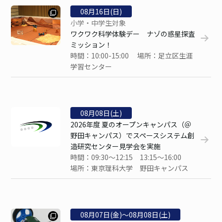
08
月
16
日(日)
小学・中学生対象
ワクワク科学体験デー ナゾの惑星探査
ミッション！
時間：10:00-15:00 場所：足立区生涯
学習センター
08
月
08
日(土)
2026年度 夏のオープンキャンパス（＠
野田キャンパス）でスペースシステム創
造研究センター見学会を実施
時間：09:30～12:15 13:15～16:00
場所：東京理科大学 野田キャンパス
08
月
07
日(金)〜
08
月
08
日(土)