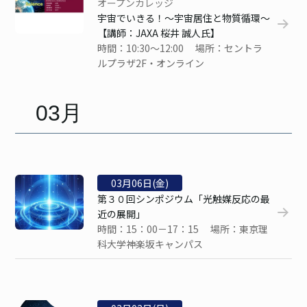
オープンカレッジ
宇宙でいきる！～宇宙居住と物質循環～
【講師：JAXA 桜井 誠人氏】
時間：10:30～12:00 場所：セントラ
ルプラザ2F・オンライン
03月
03
月
06
日(金)
第３０回シンポジウム「光触媒反応の最
近の展開」
時間：15：00－17：15 場所：東京理
科大学神楽坂キャンパス