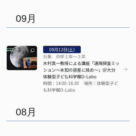
09月
09
月
12
日(土)
対象 中学１年～３年
木村真一教授による講座「遠隔探査ミッ
ション～未知の惑星に挑め～」＠大分
体験型子ども科学館O-Labo
時間：14:00-16:30 場所：体験型子ど
も科学館O-Labo
08月