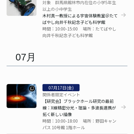
対象 群馬県館林市内在住の小学5年生
以上の小中学生
木村真一教授による宇宙体験教室＠たて
ばやし向井千秋記念子ども科学館
時間：10:00-15:00 場所：たてばやし
向井千秋記念子ども科学館
07月
07
月
17
日(金)
関係者限定イベント
【研究会】ブラックホール研究の最前
線：X線精密分光・理論・多波長連携が
拓く新しい描像
時間：10:00-18:00 場所：野田キャン
パス 10号館 1階ホール