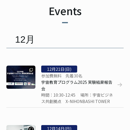
ご寄付のお願い
Events
ユニオン
12月
見学
お問い合わせ
12
月
21
日(日)
検索
参加費無料 先着30名
宇宙教育プログラム2025 実験結果報告
会
時間：10:30-12:45 場所：宇宙ビジネ
JP
EN
ス共創拠点 X-NIHONBASHI TOWER
12
月
14
日(日)