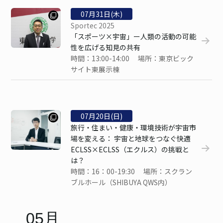
07
月
31
日(木)
Sportec 2025
「スポーツ×宇宙」ー人類の活動の可能
性を広げる知見の共有
時間：13:00-14:00 場所：東京ビック
サイト東展示棟
07
月
20
日(日)
旅行・住まい・健康・環境技術が宇宙市
場を変える： 宇宙と地球をつなぐ快適
ECLSS×ECLSS（エクルス）の挑戦と
は？
時間：16：00-19:30 場所：スクラン
ブルホール（SHIBUYA QWS内）
05月