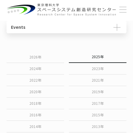
ホーム
Events
概要
宇宙教育ユニット
センターの役割
動画で学ぶ基礎知識
センターについて
センター長ごあいさつ
宇宙物理・観測科学ユニット
研究一覧
教育コンテンツ
2025年
2026年
メンバー
体制・組織
スペースコロニーユニット
ニュースレター
2024年
2023年
各ユニット
光触媒国際ユニット
書籍
2022年
2021年
研究について
2020年
2019年
施設・設備
宇宙輸送システムユニット
用語集
2018年
2017年
SSIチュートリアル
2016年
2015年
2014年
2013年