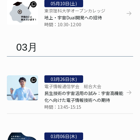
05
月
10
日(土)
東京理科大学オープンカレッジ
地上・宇宙Dual開発への招待
時間：10:30-12:00
03月
03
月
26
日(水)
電子情報通信学会 総合大会
民生技術の宇宙活用の試み：宇宙高機能
化へ向けた電子情報技術への期待
時間：13:45-15:15
03
月
06
日(木)