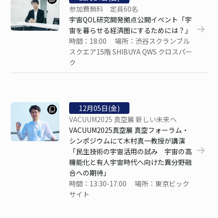
参加費無料 定員60名
宇宙QOL研究開発拠点公開イベント「宇
宙を暮らせる経済圏にするためには？」
時間：18:00 場所：渋谷スクランブル
スクエア15階 SHIBUYA QWS クロスパー
ク
12
月
05
日(金)
VACUUM2025 真空展 新しい未来へ
VACUUM2025真空展 真空フォーラム・
シンポジウムにて木村真一教授が講演
「民生技術の宇宙活用の試み 宇宙の高
機能化と有人宇宙時代へ向けた異分野融
合への期待」
時間：13:30-17:00 場所：東京ビック
サイト