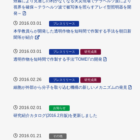
煙霧により見通しの利かなくなる火災現場でテラヘルツ波により
視界を確保～テラヘルツ波で被写体を照らすアレイ型照明器を開
発～
2016.03.01
プレスリリース
本学教員らが開発した透明作物を短時間で作製する手法を朝日新
聞等が紹介
2016.03.01
プレスリリース
研究成果
透明作物を短時間で作製する手法“TOMEI”の開発
2016.02.26
プレスリリース
研究成果
細胞が外部から分子を取り込む機構の新しいメカニズムの発見
2016.02.01
お知らせ
研究紹介カタログ(2016.2月版)を更新しました
2016.01.21
その他