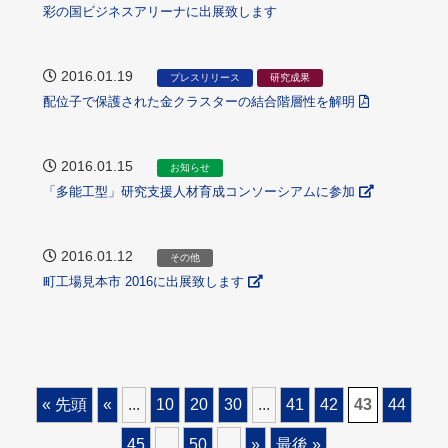
彩の国ビジネスアリーナに出展致します
2016.01.19
プレスリリース
研究成果
配位子で保護された金クラスターの結合階層性を解明
2016.01.15
お知らせ
「多能工型」研究支援人材育成コンソーシアムに参加
2016.01.12
その他
町工場見本市 2016に出展致します
« 先頭
«
...
10
20
30
...
41
42
43
44
45
...
50
...
»
最後 »