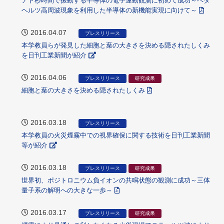
アト秒時間で振動する半導体の電子運動観測に初めて成功～ペタ
ヘルツ高周波現象を利用した半導体の新機能実現に向けて～
2016.04.07
プレスリリース
本学教員らが発見した細胞と葉の大きさを決める隠されたしくみ
を日刊工業新聞が紹介
2016.04.06
プレスリリース
研究成果
細胞と葉の大きさを決める隠されたしくみ
2016.03.18
プレスリリース
本学教員の火災煙霧中での視界確保に関する技術を日刊工業新聞
等が紹介
2016.03.18
プレスリリース
研究成果
世界初、ポジトロニウム負イオンの共鳴状態の観測に成功～三体
量子系の解明への大きな一歩～
2016.03.17
プレスリリース
研究成果