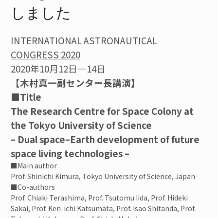
ご寄付のお願い
しました
ユニオン
INTERNATIONAL ASTRONAUTICAL
CONGRESS 2020
見学
2020年10月12日―14日
【木村真一副センター長講演】
お問い合わせ
■Title
The Research Centre for Space Colony at
the Tokyo University of Science
検索
– Dual space–Earth development of future
space living technologies –
■Main author
JP
EN
Prof. Shinichi Kimura, Tokyo University of Science, Japan
■Co-authors
Prof. Chiaki Terashima, Prof. Tsutomu Iida, Prof. Hideki
Sakai, Prof. Ken-ichi Katsumata, Prof. Isao Shitanda, Prof.