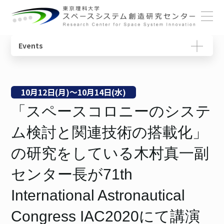
ホーム
Events
概要
宇宙教育ユニット
センターの役割
動画で学ぶ基礎知識
センターについて
センター長ごあいさつ
宇宙物理・観測科学ユニット
研究一覧
教育コンテンツ
10
月
12
日(月)〜
10
月
14
日(水)
「スペースコロニーのシステ
メンバー
体制・組織
スペースコロニーユニット
ニュースレター
ム検討と関連技術の搭載化」
各ユニット
光触媒国際ユニット
書籍
研究について
の研究をしている木村真一副
施設・設備
宇宙輸送システムユニット
用語集
センター長が71th
SSIチュートリアル
International Astronautical
Congress IAC2020にて講演