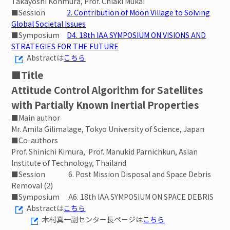
Takayoshi Kohmura, Prof. Chiaki Mukai
■Session
2. Contribution of Moon Village to Solving
Global Societal Issues
■Symposium
D4. 18th IAA SYMPOSIUM ON VISIONS AND
STRATEGIES FOR THE FUTURE
Abstractは
こちら
■Title
Attitude Control Algorithm for Satellites
with Partially Known Inertial Properties
■Main author
Mr. Amila Gilimalage, Tokyo University of Science, Japan
■Co-authors
Prof. Shinichi Kimura, Prof. Manukid Parnichkun, Asian
Institute of Technology, Thailand
■Session 6. Post Mission Disposal and Space Debris
Removal (2)
■Symposium A6. 18th IAA SYMPOSIUM ON SPACE DEBRIS
Abstractは
こちら
木村真一副センター長ページは
こちら