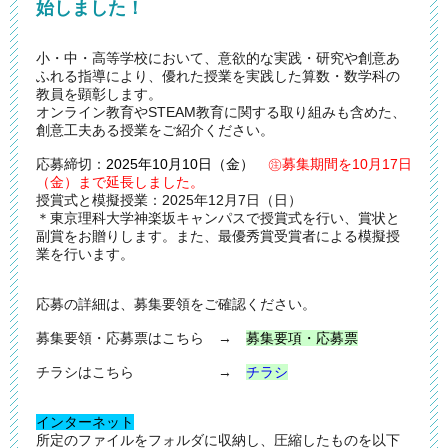
始しました！
小・中・高等学校において、意欲的な実践・研究や創意あ
ふれる指導により、優れた授業を実践した算数・数学科の
教員を顕彰します。
オンライン教育やSTEAM教育に関する取り組みも含めた、
創意工夫ある授業をご紹介ください。
応募締切
：
2025年10月10日（金）
㊟募集期間を10月17日
（金）まで延長しました。
授賞式と模擬授業
：2025年12月7日（日）
＊東京理科大学神楽坂キャンパスで授賞式を行い、賞状と
副賞をお贈りします。また、最優秀賞受賞者による模擬授
業を行います。
応募の詳細は、募集要領をご確認ください。
募集要領・応募票はこちら →
募集要項・応募票
チラシはこちら →
チラシ
インターネット
所定のファイルをフォルダに収納し、圧縮したものを以下