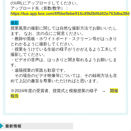
のURLにアップロードしてください。
アップロード先（算数/数学）：
https://tus.app.box.com/f/f5be9ebe914c49b0bf4d42e763dba38d
撮影
授業風景の撮影に関しては自然な撮影方法でお願いいたし
ます。 なお、次の点にご留意ください。
・教師や黒板・ホワイトボード・スクリーン等がはっきり
とわかるように撮影してください。
・授業をうけている生徒の様子がうかがえるよう工夫して
撮影してください。
・ビデオの音声は、はっきりと聞き取れるようお願いしま
す。
・遠隔授業の実践も歓迎です。
その場合のビデオ映像等については、その録画方法も含
めて上記の趣旨を尊重いただければと思います。
※2024年度の受賞者、授賞式と模擬授業の様子 →
開催
報告