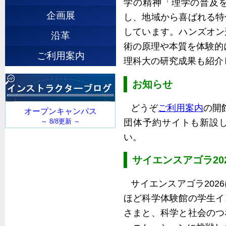
学の精神「理学の普及
企画展
し、地域から喜ばれる特
しています。ハンズオン
沿革
術の原理や本質を体験的
ご利用案内
理科大の研究成果も紹介
お知らせ
どうぞ
ご利用案内
の開
団体予約サイトも新設
い。
サイエンスアゴラ20
サイエンスアゴラ202
ほど科学体験館の学生イ
さまと、科学と社会のつ