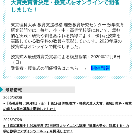
大賞受賞者決定・授賞式をオンラインで開催
しました！
東京理科大学 教育支援機構 理数教育研究センター 数学教育
研究部門では、毎年、小・中・高等学校等において、意欲
的な実践・研究や創意あふれる指導により、優れた授業を
実践している数学科の教員を表彰しています。2020年度の
授賞式はオンラインで開催しました。
授賞式＆最優秀賞受賞者による模擬授業：2020年12月6日
（日）
開催報告
受賞者・授賞式の開催報告はこちら →
2026/08/06
■【応募締切：10月9日（金）】第19回 算数/数学・授業の達人大賞、第5回 理科・授業
の達人大賞の募集を開始しました！
2026/07/28
■ 【追加募集中】2026年度 第2回理科大サイエンス講座『建築の美を、計算する～力
学と数学はデザインツール～』を開催します！