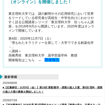
（オンライン）を開催しました！
東京理科大学では、謎の解明やその応用研究において世界
をリードしている研究者が高校生・中学生向けにわかりや
すく語る公開講座シリーズ「東京理科大学 坊っちゃん講
座」を2018年9月から開講しています。2020年度はオンラ
インで開催しています。
第4回：2020年11月7日（土）
「埋もれたキラリティーを探して－大学でできる創薬化学
－」
＜講師＞
高橋秀依 東京理科大学 薬学部薬学科 教授
開催報告
開催報告はこちら →
2026/08/06
■【応募締切：10月9日（金）】第19回 算数/数学・授業の達人大賞、第5回 理科・授業
の達人大賞の募集を開始しました！
2026/07/28
■ 【追加募集中】2026年度 第2回理科大サイエンス講座『建築の美を、計算する～力