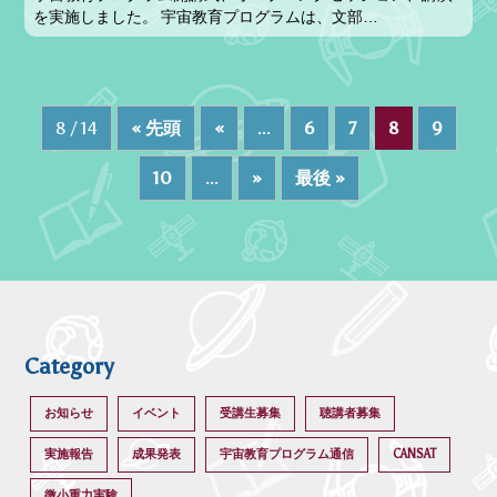
を実施しました。 宇宙教育プログラムは、文部…
8 / 14
« 先頭
«
...
6
7
8
9
10
...
»
最後 »
Category
お知らせ
イベント
受講生募集
聴講者募集
実施報告
成果発表
宇宙教育プログラム通信
CANSAT
微小重力実験