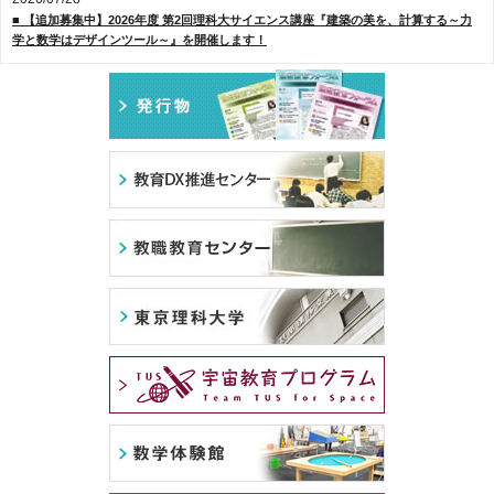
■ 【追加募集中】2026年度 第2回理科大サイエンス講座『建築の美を、計算する～力
学と数学はデザインツール～』を開催します！