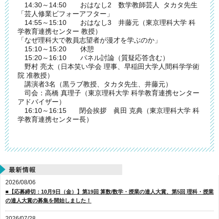
14:30～14:50 おはなし2 数学教師芸人 タカタ先生
「芸人修業ビフォーアフター」
14:55～15:10 おはなし3 井藤元（東京理科大学 科
学教育連携センター 教授）
「なぜ理科大で教員志望者が漫才を学ぶのか」
15:10～15:20 休憩
15:20～16:10 パネル討論（質疑応答含む）
野村 亮太（日本笑い学会 理事、早稲田大学人間科学学術
院 准教授）
講演者3名（黒ラブ教授、タカタ先生、井藤元）
司会：高橋 真理子（東京理科大学 科学教育連携センター
アドバイザー）
16:10～16:15 閉会挨拶 眞田 克典（東京理科大学 科
学教育連携センター長）
2026/08/06
■【応募締切：10月9日（金）】第19回 算数/数学・授業の達人大賞、第5回 理科・授業
の達人大賞の募集を開始しました！
2026/07/28