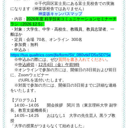
※千代田区富士見にある富士見校舎での実施
になります（神楽坂校舎ではありません）
神楽坂キャンパスマップ
・内容：
2026年度 科学技術コミュニケーションセミナーチ
ラシ（2026.12.5）
・対象：大学生、中学・高校生、教職員、教員志望者、一
般ほか
・定員：会場 70名、オンライン 300名
・参加費：無料
・申込み：
https://tus.qualtrics.com/jfe/form/SV_080vtkFD5sSD7Se
※申込みの際には、
ぜひ
質問を書き入れてください
。
※
申込締切
：
12月4日（金）午前9時
※オンラインで参加の方には、開催日の3日前および前日
に、Zoomウェビナー
のURLを送付いたします。
※対面で参加の方には、開催日の3日前までに詳細な連絡
をいたします。
【プログラム】
14:00～14:05 開会挨拶 関川 浩（東京理科大学 副学
長、教育支援機構長）
14:05～14:25 おはなし1 大学の先生芸人 黒ラブ教
授
「大学の授業がつまらなくて始めました」