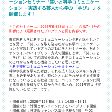
ーションセミナー『笑いと科学コミュニケー
ション －実践する芸人から学ぶ「学び」 』を
開催します！
＊このセミナーは、2026年6月27日（土）、台風7・8号の
影響により延期されたプログラムと同じ内容です。
東京理科大学に科学コミュニケーション学科が誕生したこ
とを受け、「笑い」を取り込みながら科学コミュニケーシ
ョンを実践している方々の活動に学ぶセミナーを、対面と
オンラインのハイブリッド方式で開催します。「笑い」と
「学び」についての議論を深め、科学コミュニケーション
のこれからを考える機会にしたいと思います。
＊科学技術コミュニケーションセミナーとは
科学や技術を学んだ者は、それを広く伝えるスキルを身に
着ける必要があります。時代とともにそれがますます重要
になっていることを社会に伝え、コミュニケーションに関
する課題を多様な切り口から考えるため、2021年度より実
施しているセミナーです。
・開催日時：2026年12月5日（土）14:00～16:15
・開催方法：対面とオンラインによるハイブリッド開催
・開催場所：神楽坂キャンパス富士見校舎4階 F402